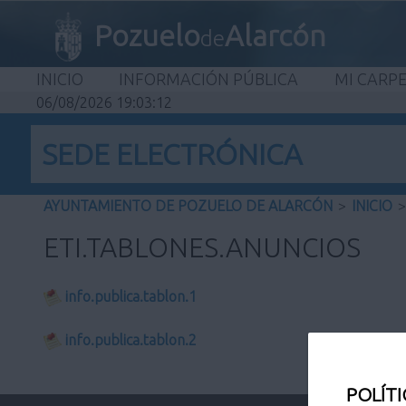
Pozuelo
Alarcón
de
INICIO
INFORMACIÓN PÚBLICA
MI CARP
06/08/2026 19:03:12
SEDE ELECTRÓNICA
AYUNTAMIENTO DE POZUELO DE ALARCÓN
>
INICIO
>
ETI.TABLONES.ANUNCIOS
info.publica.tablon.1
info.publica.tablon.2
POLÍTI