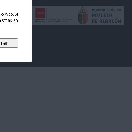
io web. Si
 mismas en