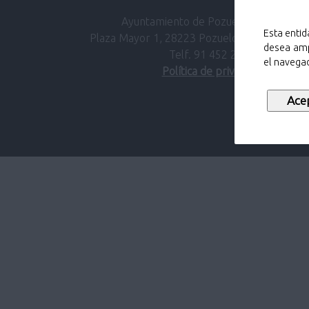
Ayuntamiento de Pozuelo de Alarcón.
Esta entid
Plaza Mayor 1, 28223 Pozuelo de Alarcón (M
desea amp
Telf. 91 452 27 00
el navegad
Política de privacidad