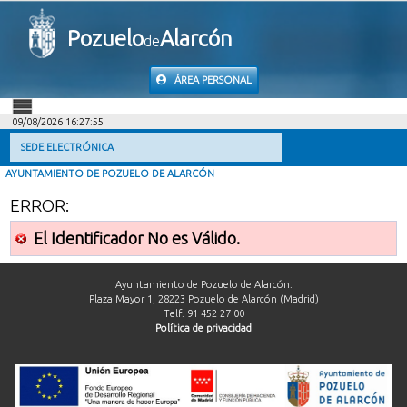
Pozuelo
Alarcón
de
ÁREA PERSONAL
09/08/2026 16:27:55
INICIO
SEDE ELECTRÓNICA
AYUNTAMIENTO DE POZUELO DE ALARCÓN
INFORMACIÓN PÚBLICA
ERROR:
MI CARPETA
El Identificador No es Válido.
INFORMACIÓN MUNICIPAL
Ayuntamiento de Pozuelo de Alarcón.
Plaza Mayor 1, 28223 Pozuelo de Alarcón (Madrid)
Telf. 91 452 27 00
AYUDA
Política de privacidad