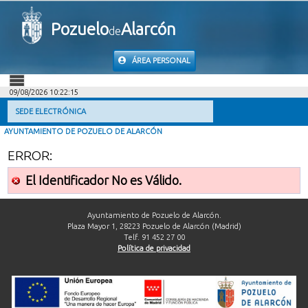
Pozuelo
Alarcón
de
ÁREA PERSONAL
09/08/2026 10:22:15
INICIO
SEDE ELECTRÓNICA
AYUNTAMIENTO DE POZUELO DE ALARCÓN
INFORMACIÓN PÚBLICA
ERROR:
MI CARPETA
El Identificador No es Válido.
INFORMACIÓN MUNICIPAL
Ayuntamiento de Pozuelo de Alarcón.
Plaza Mayor 1, 28223 Pozuelo de Alarcón (Madrid)
Telf. 91 452 27 00
AYUDA
Política de privacidad