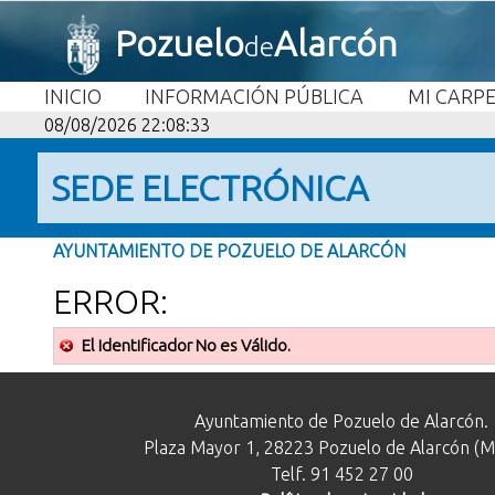
Pozuelo
Alarcón
de
INICIO
INFORMACIÓN PÚBLICA
MI CARP
08/08/2026 22:08:33
SEDE ELECTRÓNICA
AYUNTAMIENTO DE POZUELO DE ALARCÓN
ERROR:
El Identificador No es Válido.
Ayuntamiento de Pozuelo de Alarcón.
Plaza Mayor 1, 28223 Pozuelo de Alarcón (M
Telf. 91 452 27 00