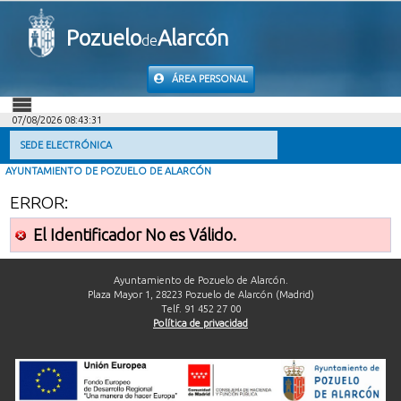
Pozuelo
Alarcón
de
ÁREA PERSONAL
07/08/2026 08:43:31
INICIO
SEDE ELECTRÓNICA
AYUNTAMIENTO DE POZUELO DE ALARCÓN
INFORMACIÓN PÚBLICA
ERROR:
MI CARPETA
El Identificador No es Válido.
INFORMACIÓN MUNICIPAL
Ayuntamiento de Pozuelo de Alarcón.
Plaza Mayor 1, 28223 Pozuelo de Alarcón (Madrid)
Telf. 91 452 27 00
AYUDA
Política de privacidad