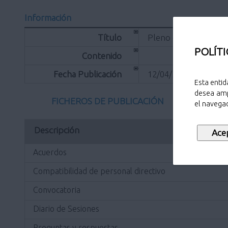
Información
Título
Pleno ordinario de 1
POLÍTI
Contenido
Fecha Publicación
12/04/2019
Esta entid
desea amp
FICHEROS DE PUBLICACIÓN
el navegad
Descripción
Acuerdos
Compatibilidad de personal directivo
Convocatoria
Diario de Sesiones
Preguntas y respuestas