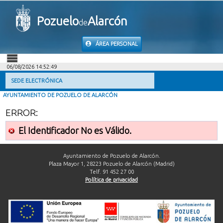
Pozuelo
Alarcón
de
ÁREA PERSONAL
06/08/2026 14:52:49
INICIO
SEDE ELECTRÓNICA
AYUNTAMIENTO DE POZUELO DE ALARCÓN
INFORMACIÓN PÚBLICA
ERROR:
MI CARPETA
El Identificador No es Válido.
INFORMACIÓN MUNICIPAL
Ayuntamiento de Pozuelo de Alarcón.
Plaza Mayor 1, 28223 Pozuelo de Alarcón (Madrid)
Telf. 91 452 27 00
AYUDA
Política de privacidad