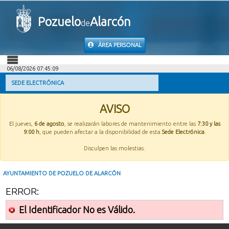
Pozuelo
Alarcón
de
ÁREA PERSONAL
06/08/2026 07:45:09
INICIO
SEDE ELECTRÓNICA
INFORMACIÓN PÚBLICA
AVISO
El jueves,
6 de agosto
, se realizarán labores de mantenimiento entre las
7:30 y las
MI CARPETA
9:00 h
, que pueden afectar a la disponibilidad de esta
Sede Electrónica
.
Disculpen las molestias.
INFORMACIÓN MUNICIPAL
AYUNTAMIENTO DE POZUELO DE ALARCÓN
AYUDA
ERROR:
El Identificador No es Válido.