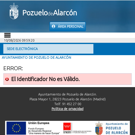
Pozuelo
Alarcón
de
ÁREA PERSONAL
10/08/2026 09:59:20
INICIO
SEDE ELECTRÓNICA
AYUNTAMIENTO DE POZUELO DE ALARCÓN
INFORMACIÓN PÚBLICA
ERROR:
MI CARPETA
El Identificador No es Válido.
INFORMACIÓN MUNICIPAL
Ayuntamiento de Pozuelo de Alarcón.
Plaza Mayor 1, 28223 Pozuelo de Alarcón (Madrid)
Telf. 91 452 27 00
AYUDA
Política de privacidad