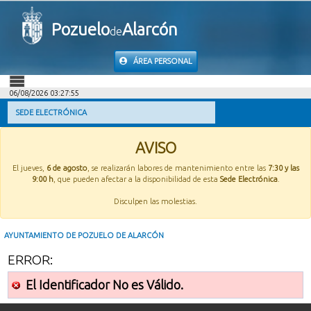
Pozuelo
Alarcón
de
ÁREA PERSONAL
06/08/2026 03:27:55
INICIO
SEDE ELECTRÓNICA
INFORMACIÓN PÚBLICA
AVISO
El jueves,
6 de agosto
, se realizarán labores de mantenimiento entre las
7:30 y las
MI CARPETA
9:00 h
, que pueden afectar a la disponibilidad de esta
Sede Electrónica
.
Disculpen las molestias.
INFORMACIÓN MUNICIPAL
AYUNTAMIENTO DE POZUELO DE ALARCÓN
AYUDA
ERROR:
El Identificador No es Válido.