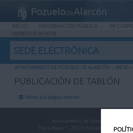
Pozuelo
Alarcón
de
INICIO
INFORMACIÓN PÚBLICA
MI CARP
09/08/2026 06:50:30
SEDE ELECTRÓNICA
AYUNTAMIENTO DE POZUELO DE ALARCÓN
>
INICIO
>
PUBLICACIÓN DE TABLÓN
Volver a la página anterior
Ayuntamiento de Pozuelo de Alarcón.
Plaza Mayor 1, 28223 Pozuelo de Alarcón (M
POLÍTI