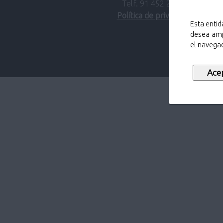
Telf. 91 452 27 00
Política de privacidad
Esta entid
desea amp
el navegad