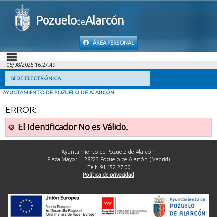
Pozuelo
Alarcón
de
ÁREA PERSONAL
06/08/2026 16:27:49
INICIO
SEDE ELECTRÓNICA
AYUNTAMIENTO DE POZUELO DE ALARCÓN
INFORMACIÓN PÚBLICA
ERROR:
MI CARPETA
El Identificador No es Válido.
INFORMACIÓN MUNICIPAL
Ayuntamiento de Pozuelo de Alarcón.
Plaza Mayor 1, 28223 Pozuelo de Alarcón (Madrid)
Telf. 91 452 27 00
AYUDA
Política de privacidad