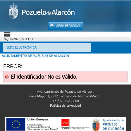
Pozuelo
Alarcón
de
ÁREA PERSONAL
07/08/2026 22:43:54
INICIO
SEDE ELECTRÓNICA
AYUNTAMIENTO DE POZUELO DE ALARCÓN
INFORMACIÓN PÚBLICA
ERROR:
MI CARPETA
El Identificador No es Válido.
INFORMACIÓN MUNICIPAL
Ayuntamiento de Pozuelo de Alarcón.
Plaza Mayor 1, 28223 Pozuelo de Alarcón (Madrid)
Telf. 91 452 27 00
AYUDA
Política de privacidad