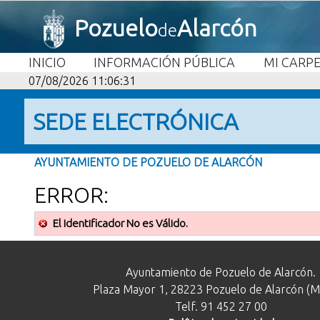
Pozuelo
Alarcón
de
INICIO
INFORMACIÓN PÚBLICA
MI CARP
07/08/2026 11:06:31
SEDE ELECTRÓNICA
AYUNTAMIENTO DE POZUELO DE ALARCÓN
ERROR:
El Identificador No es Válido.
Ayuntamiento de Pozuelo de Alarcón.
Plaza Mayor 1, 28223 Pozuelo de Alarcón (M
Telf. 91 452 27 00