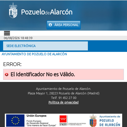
Pozuelo
Alarcón
de
ÁREA PERSONAL
06/08/2026 18:48:39
INICIO
SEDE ELECTRÓNICA
AYUNTAMIENTO DE POZUELO DE ALARCÓN
INFORMACIÓN PÚBLICA
ERROR:
MI CARPETA
El Identificador No es Válido.
INFORMACIÓN MUNICIPAL
Ayuntamiento de Pozuelo de Alarcón.
Plaza Mayor 1, 28223 Pozuelo de Alarcón (Madrid)
Telf. 91 452 27 00
AYUDA
Política de privacidad