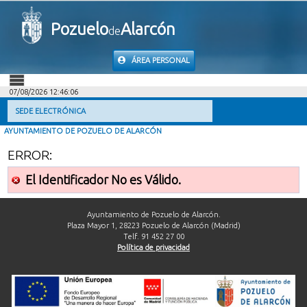
Pozuelo
Alarcón
de
ÁREA PERSONAL
07/08/2026 12:46:06
INICIO
SEDE ELECTRÓNICA
AYUNTAMIENTO DE POZUELO DE ALARCÓN
INFORMACIÓN PÚBLICA
ERROR:
MI CARPETA
El Identificador No es Válido.
INFORMACIÓN MUNICIPAL
Ayuntamiento de Pozuelo de Alarcón.
Plaza Mayor 1, 28223 Pozuelo de Alarcón (Madrid)
Telf. 91 452 27 00
AYUDA
Política de privacidad