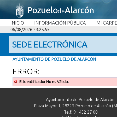
Pozuelo
Alarcón
de
INICIO
INFORMACIÓN PÚBLICA
MI CARP
06/08/2026 23:23:55
SEDE ELECTRÓNICA
AYUNTAMIENTO DE POZUELO DE ALARCÓN
ERROR:
El Identificador No es Válido.
Ayuntamiento de Pozuelo de Alarcón.
Plaza Mayor 1, 28223 Pozuelo de Alarcón (M
Telf. 91 452 27 00