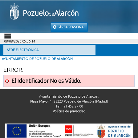
Pozuelo
Alarcón
de
ÁREA PERSONAL
08/08/2026 05:36:14
INICIO
SEDE ELECTRÓNICA
AYUNTAMIENTO DE POZUELO DE ALARCÓN
INFORMACIÓN PÚBLICA
ERROR:
MI CARPETA
El Identificador No es Válido.
INFORMACIÓN MUNICIPAL
Ayuntamiento de Pozuelo de Alarcón.
Plaza Mayor 1, 28223 Pozuelo de Alarcón (Madrid)
Telf. 91 452 27 00
AYUDA
Política de privacidad