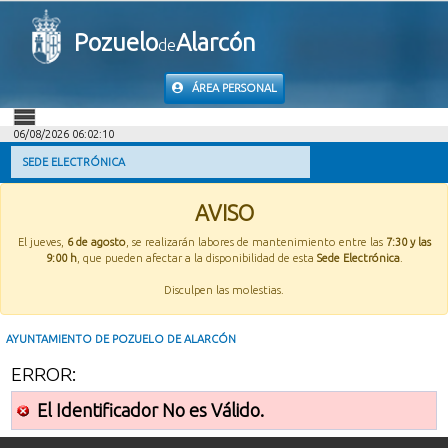
Pozuelo
Alarcón
de
ÁREA PERSONAL
06/08/2026 06:02:10
INICIO
SEDE ELECTRÓNICA
INFORMACIÓN PÚBLICA
AVISO
El jueves,
6 de agosto
, se realizarán labores de mantenimiento entre las
7:30 y las
MI CARPETA
9:00 h
, que pueden afectar a la disponibilidad de esta
Sede Electrónica
.
Disculpen las molestias.
INFORMACIÓN MUNICIPAL
AYUNTAMIENTO DE POZUELO DE ALARCÓN
AYUDA
ERROR:
El Identificador No es Válido.