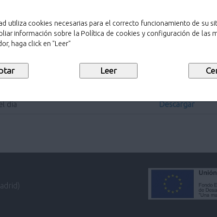
ad utiliza cookies necesarias para el correcto funcionamiento de su sit
liar información sobre la Política de cookies y configuración de las
or, haga click en "Leer"
Sello de public
Descargar
Descargar
l día
Descargar
adrid)