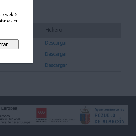
io web. Si
 mismas en
ación
Fichero
Descargar
Descargar
Descargar