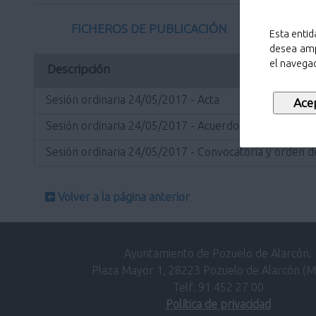
FICHEROS DE PUBLICACIÓN
Esta entid
desea amp
el navegad
Descripción
Sesión ordinaria 24/05/2017 - Acta
Sesión ordinaria 24/05/2017 - Acuerdos
Sesión ordinaria 24/05/2017 - Convocatoria y orden de
Volver a la página anterior
Ayuntamiento de Pozuelo de Alarcón.
Plaza Mayor 1, 28223 Pozuelo de Alarcón (M
Telf. 91 452 27 00
Política de privacidad