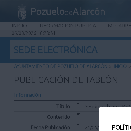
Pozuelo
Alarcón
de
INICIO
INFORMACIÓN PÚBLICA
MI CARP
06/08/2026 18:23:31
SEDE ELECTRÓNICA
AYUNTAMIENTO DE POZUELO DE ALARCÓN
>
INICIO
>
PUBLICACIÓN DE TABLÓN
Información
Título
Sesión ordinaria 24/
Contenido
POLÍTI
Fecha Publicación
21/05/2018