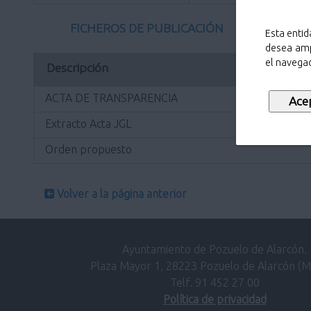
FICHEROS DE PUBLICACIÓN
Esta entid
desea amp
el navegad
Descripción
ACTA DE TRANSPARENCIA
Extracto Acta JGL
Orden propuesto
Volver a la página anterior
Ayuntamiento de Pozuelo de Alarcón.
Plaza Mayor 1, 28223 Pozuelo de Alarcón (M
Telf. 91 452 27 00
Política de privacidad