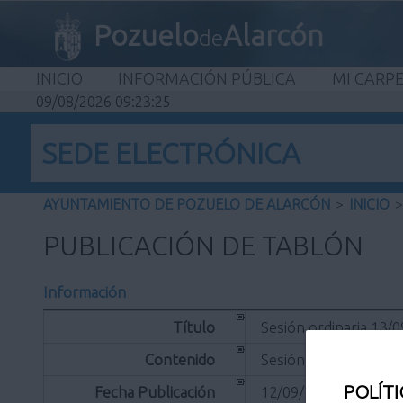
Pozuelo
Alarcón
de
INICIO
INFORMACIÓN PÚBLICA
MI CARP
09/08/2026 09:23:25
SEDE ELECTRÓNICA
AYUNTAMIENTO DE POZUELO DE ALARCÓN
>
INICIO
>
PUBLICACIÓN DE TABLÓN
Información
Título
Sesión ordinaria 13/
Contenido
Sesión ordinaria 13/
POLÍTI
Fecha Publicación
12/09/2023