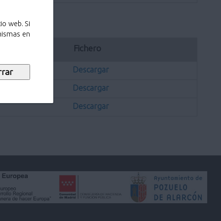
io web. Si
 mismas en
ación
Fichero
Descargar
Descargar
Descargar