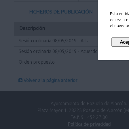
FICHEROS DE PUBLICACIÓN
Esta entid
desea amp
el navegad
Descripción
Sesión ordinaria 08/05/2019 - Acta
Sesión ordinaria 08/05/2019 - Acuerdos
Orden propuesto
Volver a la página anterior
Ayuntamiento de Pozuelo de Alarcón.
Plaza Mayor 1, 28223 Pozuelo de Alarcón (M
Telf. 91 452 27 00
Política de privacidad