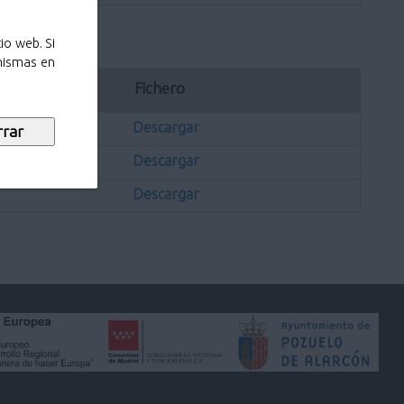
io web. Si
 mismas en
ación
Fichero
Descargar
Descargar
Descargar