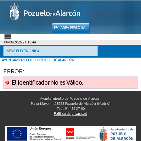
Pozuelo
Alarcón
de
ÁREA PERSONAL
08/08/2026 21:10:44
INICIO
SEDE ELECTRÓNICA
AYUNTAMIENTO DE POZUELO DE ALARCÓN
INFORMACIÓN PÚBLICA
ERROR:
MI CARPETA
El Identificador No es Válido.
INFORMACIÓN MUNICIPAL
Ayuntamiento de Pozuelo de Alarcón.
Plaza Mayor 1, 28223 Pozuelo de Alarcón (Madrid)
Telf. 91 452 27 00
AYUDA
Política de privacidad