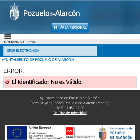
Pozuelo
Alarcón
de
ÁREA PERSONAL
07/08/2026 10:17:44
INICIO
SEDE ELECTRÓNICA
AYUNTAMIENTO DE POZUELO DE ALARCÓN
INFORMACIÓN PÚBLICA
ERROR:
MI CARPETA
El Identificador No es Válido.
INFORMACIÓN MUNICIPAL
Ayuntamiento de Pozuelo de Alarcón.
Plaza Mayor 1, 28223 Pozuelo de Alarcón (Madrid)
Telf. 91 452 27 00
AYUDA
Política de privacidad