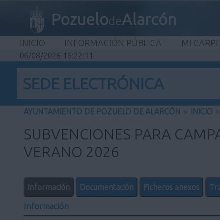
Pozuelo
Alarcón
de
INICIO
INFORMACIÓN PÚBLICA
MI CARP
06/08/2026 16:22:12
SEDE ELECTRÓNICA
AYUNTAMIENTO DE POZUELO DE ALARCÓN
>
INICIO
>
SUBVENCIONES PARA CAMPA
VERANO 2026
Información
Documentación
Ficheros anexos
Tr
Información