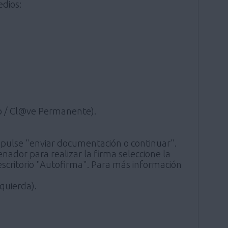
edios:
ico / Cl@ve Permanente).
a, pulse "enviar documentación o continuar".
denador para realizar la firma seleccione la
e escritorio "Autofirma". Para más información
quierda).