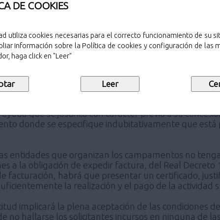
CA DE COOKIES
a través de la sede electrónica del Ayuntamiento de Po
tón "tramitar" del apartado "tramitar ahora" situado al 
ad utiliza cookies necesarias para el correcto funcionamiento de su sit
entos establecidos en el artículo 16.4 de la Ley 39/2015
liar información sobre la Política de cookies y configuración de las
or, haga click en "Leer"
tará disponible en la página web
www.pozuelodealarcon
 de Alarcón (
https://sede.pozuelodealarcon.es
), en la
Ciudadano de Pozuelo de Alarcón.
ayuda que se justifica con carácter previo a su concesió
ento donde se especifique indubitativamente que está p
las entidades que organizan los campamentos no tengan 
ones a la obligación de expedir factura, del Real Decret
de facturación, habrá que presentar un certificado, jus
suficientemente la realización y el pago de la actividad
citud implicará la plena aceptación de las condiciones d
e no hallarse los solicitantes incursos en ninguna de la