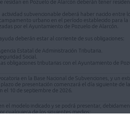
e residan en Pozuelo de Alarcón deberán tener residen
la actividad subvencionable deberá haber nacido entre l
o campamento urbano en el período establecido para la re
lizadas por el Ayuntamiento de Pozuelo de Alarcón.
a ayuda deberán estar al corriente de sus obligaciones:
Agencia Estatal de Administración Tributaria.
Seguridad Social.
e las obligaciones tributarias con el Ayuntamiento de Po
ocatoria en la Base Nacional de Subvenciones, y un extr
lazo de presentación comenzará el día siguiente de la 
n el 10 de septiembre de 2026.
á en el modelo indicado y se podrá presentar, debida
r cualquiera de los siguientes medios:
ualquiera de las
Oficinas de Atención al Ciudadano
del 