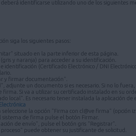
 deberá identificarse utilizando uno de los siguientes m
ión siga los siguientes pasos:
itar" situado en la parte inferior de esta página.
(gris y naranja) para acceder a su identificación.
e identificación (Certificado Electrónico / DNI Electrón
ario.
ar y firmar documentación".
ud", adjunte un documento si es necesario. Si no lo fuer
 firma. Si va a utilizar su certificado instalado en su or
ado local". Es necesario tener instalada la aplicación d
Electrónica
 seleccione la opción "Firma con cl@ve firma" (opción iz
l sistema de firma pulse el botón Firmar.
ación de envío", pulse el botón gris "Registrar".
l proceso" puede obtener su justificante de solicitud.