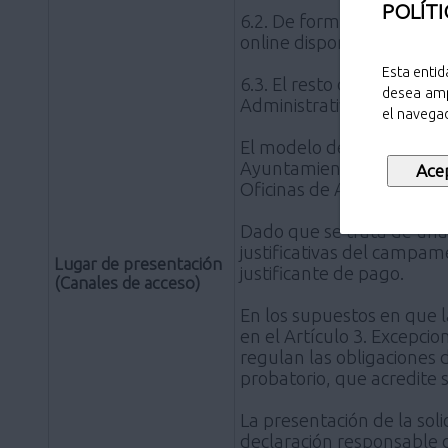
POLÍTI
6.2. De forma telemática 
online disponible en el bo
Esta entid
6.3. El resto de procedimi
desea amp
Administrativo Común.
el navegad
El modelo de solicitud es
Ayuntamiento de Pozuelo
Oficinas de Atención al 
Dado que se trata de una 
justificativas del campam
Lugar de presentación
justificante de pago.
(Canales de acceso)
En los supuestos en que 
en el Artículo 3. Excepci
regulan las obligaciones 
probatorio, que acredite 
La presentación de la soli
declaración responsable d