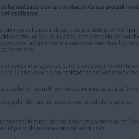
se ha realizado bien la tramitación de sus procedimie
 del justificante.
actividades culturales, deportivas o artísticas en campa
idas entre los 0 y los 12 años, como medida de conciliac
rogenitores, adoptantes o acogedores mientras los meno
as de verano.
de la ayuda el progenitor, tutor o acogedor residente e
y los 12 años que hayan realizado la actividad subvenc
yuda deberán cumplir con todos los requisitos a la fecha 
o acogedor del menor para el que se solicita la ayuda.
 o acogedor solicitante deberá estar empadronado en P
cio del plazo de presentación de solicitudes.