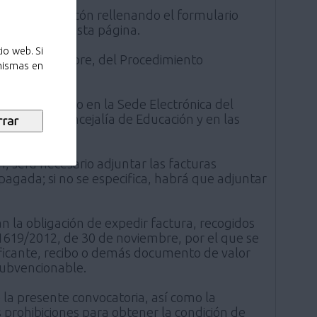
zuelo de Alarcón rellenando el formulario
principio de esta página.
io web. Si
, de 1 de octubre, del Procedimiento
 mismas en
.org
, así como en la Sede Electrónica del
 sede de la Concejalía de Educación y en las
n, será necesario adjuntar las facturas
agada; si no se especifica, habrá que adjuntar
la obligación de expedir factura, recogidos
o 1619/2012, de 30 de noviembre, por el que se
tificante, recibo o demás documento de valor
 subvencionable.
e la presente convocatoria, así como la
s prohibiciones para obtener la condición de