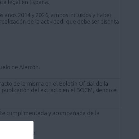
cia legal en España.
os años 2014 y 2026, ambos incluidos y haber
alización de la actividad, que debe ser distinta
zuelo de Alarcón.
acto de la misma en el Boletín Oficial de la
publicación del extracto en el BOCM, siendo el
mente cumplimentada y acompañada de la
Ayuntamiento.