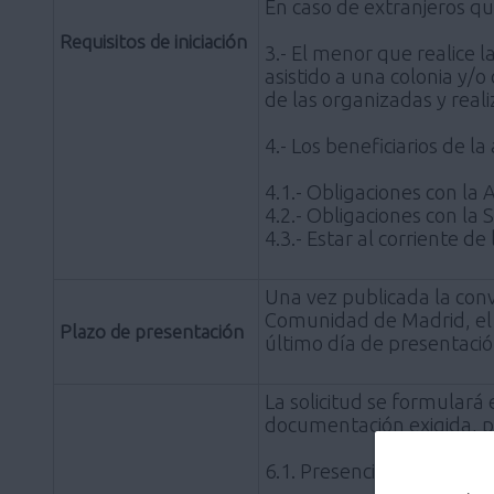
En caso de extranjeros qu
Requisitos de iniciación
3.- El menor que realice 
asistido a una colonia y/
de las organizadas y rea
4.- Los beneficiarios de l
4.1.- Obligaciones con la 
4.2.- Obligaciones con la 
4.3.- Estar al corriente d
Una vez publicada la conv
Comunidad de Madrid, el p
Plazo de presentación
último día de presentació
La solicitud se formular
documentación exigida, po
6.1. Presencialmente en c