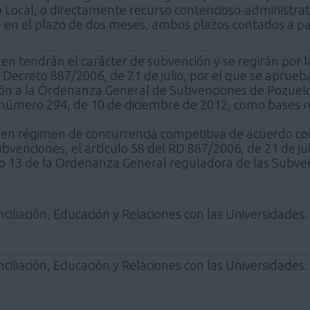
 Local, o directamente recurso contencioso-administrat
 en el plazo de dos meses, ambos plazos contados a part
en tendrán el carácter de subvención y se regirán por 
 Decreto 887/2006, de 21 de julio, por el que se aprue
ón a la Ordenanza General de Subvenciones de Pozuelo d
úmero 294, de 10 de diciembre de 2012, como bases re
en régimen de concurrencia competitiva de acuerdo con
venciones, el artículo 58 del RD 887/2006, de 21 de ju
ulo 13 de la Ordenanza General reguladora de las Subv
ciliación, Educación y Relaciones con las Universidades.
ciliación, Educación y Relaciones con las Universidades.