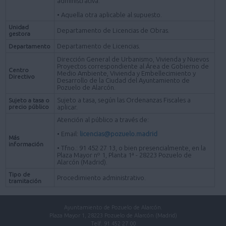
administrativa.
• Aquella otra aplicable al supuesto.
Unidad
Departamento de Licencias de Obras.
gestora
Departamento de Licencias.
Departamento
Dirección General de Urbanismo, Vivienda y Nuevos
Proyectos correspondiente al Área de Gobierno de
Centro
Medio Ambiente, Vivienda y Embellecimiento y
Directivo
Desarrollo de la Ciudad del Ayuntamiento de
Pozuelo de Alarcón.
Sujeto a tasa, según las Ordenanzas Fiscales a
Sujeto a tasa o
precio público
aplicar.
Atención al público a través de:
• Email:
licencias@pozuelo.madrid
Más
información
• Tfno.: 91 452 27 13, o bien presencialmente, en la
Plaza Mayor nº 1, Planta 1ª - 28223 Pozuelo de
Alarcón (Madrid).
Tipo de
Procedimiento administrativo.
tramitación
Ayuntamiento de Pozuelo de Alarcón.
Plaza Mayor 1, 28223 Pozuelo de Alarcón (Madrid)
Telf. 91 452 27 00