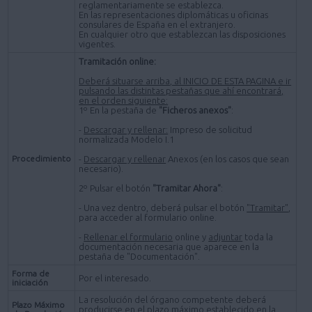
reglamentariamente se establezca.
En las representaciones diplomáticas u oficinas
consulares de España en el extranjero.
En cualquier otro que establezcan las disposiciones
vigentes.
Tramitación online:
Deberá situarse arriba, al INICIO DE ESTA PAGINA e ir
pulsando las distintas pestañas que ahí encontrará,
en el orden siguiente:
1º En la pestaña de
"Ficheros anexos"
:
-
Descargar y rellenar:
Impreso de solicitud
normalizada Modelo I.1
Procedimiento
-
Descargar y rellenar
Anexos (en los casos que sean
necesario).
2º Pulsar el botón
"Tramitar Ahora"
:
- Una vez dentro, deberá pulsar el botón
"Tramitar"
,
para acceder al formulario online.
-
Rellenar el formulario
online y
adjuntar
toda la
documentación necesaria que aparece en la
pestaña de "Documentación".
Forma de
Por el interesado.
iniciación
La resolución del órgano competente deberá
Plazo Máximo
producirse en el plazo máximo establecido en la