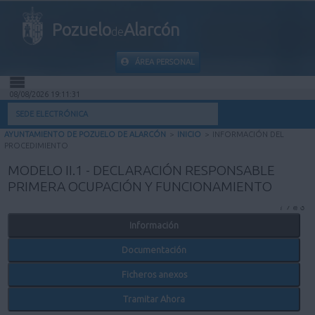
Pozuelo
Alarcón
de
ÁREA PERSONAL
08/08/2026 19:11:32
INICIO
SEDE ELECTRÓNICA
AYUNTAMIENTO DE POZUELO DE ALARCÓN
>
INICIO
>
INFORMACIÓN DEL
INFORMACIÓN PÚBLICA
PROCEDIMIENTO
MODELO II.1 - DECLARACIÓN RESPONSABLE
MI CARPETA
PRIMERA OCUPACIÓN Y FUNCIONAMIENTO
INFORMACIÓN MUNICIPAL
Información
Documentación
AYUDA
Ficheros anexos
Tramitar Ahora