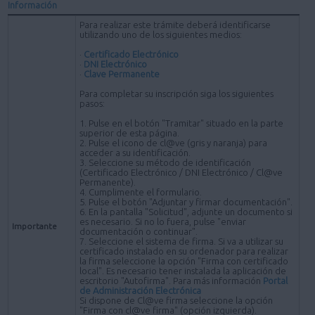
Información
Para realizar este trámite deberá identificarse
utilizando uno de los siguientes medios:
·
Certificado Electrónico
·
DNI Electrónico
·
Clave Permanente
Para completar su inscripción siga los siguientes
pasos:
1. Pulse en el botón "Tramitar" situado en la parte
superior de esta página.
2. Pulse el icono de cl@ve (gris y naranja) para
acceder a su identificación.
3. Seleccione su método de identificación
(Certificado Electrónico / DNI Electrónico / Cl@ve
Permanente).
4. Cumplimente el formulario.
5. Pulse el botón "Adjuntar y firmar documentación".
6. En la pantalla "Solicitud", adjunte un documento si
es necesario. Si no lo fuera, pulse "enviar
Importante
documentación o continuar".
7. Seleccione el sistema de firma. Si va a utilizar su
certificado instalado en su ordenador para realizar
la firma seleccione la opción "Firma con certificado
local". Es necesario tener instalada la aplicación de
escritorio "Autofirma". Para más información
Portal
de Administración Electrónica
Si dispone de Cl@ve firma seleccione la opción
"Firma con cl@ve firma" (opción izquierda).