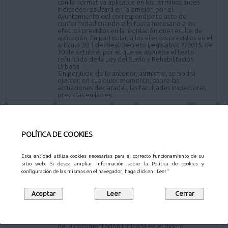
con la normativa aplicable en los términos antes
indicados resultará en la emisión por el
Ayuntamiento del correspondiente acto de
conformidad cuando ello fuera necesario a los
efectos previstos en la legislación que resulte de
aplicación. En particular, a los efectos previstos en el
artículo 28.1 del Real Decreto Legislativo 7/2015, de
30 de octubre, por el que se aprueba el texto
refundido de la Ley del Suelo y Rehabilitación
Urbana.
Sin perjuicio de lo anterior, asimismo, se podrá
ejercer, en cualquier momento, sobre las
actuaciones declaradas, las facultades inspectoras
previstas en la Ley.
Empresas, Particulares y Administraciones Públicas.
Destinatario
Se presentará Declaración Responsable en el caso
de las edificaciones de nueva planta, las casas
POLÍTICA DE COOKIES
prefabricadas y de los edificios e instalaciones en
general, así como en los casos de cambio de uso de
local a vivienda, ampliaciones e intensificaciones de
uso.
Esta entidad utiliza cookies necesarias para el correcto funcionamiento de su
Requisitos de
iniciación
La solicitud contendrá los datos exigidos por la Ley
sitio web. Si desea ampliar información sobre la Política de cookies y
de Procedimiento Administrativo Común vigente
configuración de las mismas en el navegador, haga click en "Leer"
para la iniciación de los procedimientos
administrativos en cuanto a identificación del
interesado, solicitud, lugar, fecha y firma y órgano a
quien se dirige.
El procedimiento se iniciará mediante la
presentación del modelo normalizado acompañado
de la documentación indicada en el mismo.