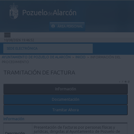
Pozuelo
Alarcón
de
ÁREA PERSONAL
10/08/2026 19:46:52
INICIO
SEDE ELECTRÓNICA
AYUNTAMIENTO DE POZUELO DE ALARCÓN
>
INICIO
>
INFORMACIÓN DEL
INFORMACIÓN PÚBLICA
PROCEDIMIENTO
TRAMITACIÓN DE FACTURA
MI CARPETA
Información
INFORMACIÓN MUNICIPAL
Documentación
AYUDA
Tramitar Ahora
Información
Presentación de facturas por personas físicas y
jurídicas, dirigidas al Ayuntamiento de Pozuelo de
Descripción