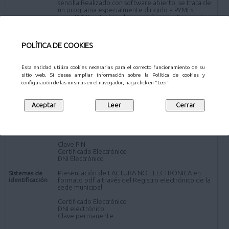
sencilla.Realizado con software abierto, se trata de
un programa especialmente dirigido a PYMEs,
microPYMEs y trabajadores autónomos. Se puede
descargar en www.face.gob.es)
*Presentación de FACTURA en formato pdf por los
POLÍTICA DE COOKIES
siguientes canales distintos de la plataforma FACe:
Presencial- Personas físicas:
Oficinas de Atención al Ciudadano
.
Esta entidad utiliza cookies necesarias para el correcto funcionamiento de su
sitio web. Si desea ampliar información sobre la Política de cookies y
Online - Sujetos obligados a relacionarse
configuración de las mismas en el navegador, haga click en "Leer"
electrónicamente con la Administración
Registro electrónico de la sede electrónica del
Ayuntamiento de Pozuelo de Alarcón (a través de la
Solicitud de carácter General
).
Presentación de FACTURA ELECTRÓNICA:
Clave PIN
Certificado Electrónico
DNI Electrónico
Presentación de FACTURA NO ELECTRÓNICA en
Sistemas de
identificación
formato pdf a través del Registro electrónico de la
sede municipal:
Certificado Electrónico
DNI electrónico
Clave permanente