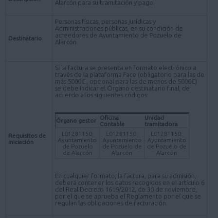
Alarcón para su tramitación y pago.
Personas físicas, personas jurídicas y
Administraciones públicas, en su condición de
acreedores de Ayuntamiento de Pozuelo de
Destinatario
Alarcón.
Si la factura se presenta en formato electrónico a
través de la plataforma Face (obligatorio para las de
más 5000€ , opcional para las de menos de 5000€)
se debe indicar el Órgano destinatario final, de
acuerdo a los siguientes códigos:
Oficina
Unidad
Órgano gestor
Contable
tramitadora
L01281150:
L01281150:
L01281150:
Requisitos de
Ayuntamiento
Ayuntamiento
Ayuntamiento
iniciación
de Pozuelo
de Pozuelo de
de Pozuelo de
de Alarcón
Alarcón
Alarcón
En cualquier formato, la factura, para su admisión,
deberá contener los datos recogidos en el artículo 6
del Real Decreto 1619/2012, de 30 de noviembre,
por el que se aprueba el Reglamento por el que se
regulan las obligaciones de facturación.