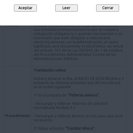
- Y Telemáticamente a través del botón "tramitar"
del apartado "Tramitar Ahora".
Lugar de
Importante: En caso de que la presentación de la
presentación
(Canales de
instancia se lleve a cabo por una persona jurídica,
acceso)
entidad sin personalidad jurídica, quienes ejerzan
una actividad profesional para la que se requiera
colegiación obligatoria o quienes representen a un
interesado que esté obligado a relacionarse
electrónicamente con la Administración, el cauce
habilitado será únicamente el electrónico, en virtud
del artículo 14.2 de la Ley 39/2015, de 1 de octubre,
del Procedimiento Administrativo Común de las
Administraciones Públicas.
Tramitación online:
Deberá situarse arriba, al INICIO DE ESTA PÁGINA e ir
pulsando las distintas pestañas que ahí encontrará,
en el orden siguiente:
1º En la pestaña de
"Ficheros anexos":
- Descargar y rellenar: Impreso de solicitud
normalizada Modelo II.3.
Procedimiento
- Descargar y rellenar Anexos: en los casos que sean
necesarios.
2º Pulsar el botón
"Tramitar Ahora":