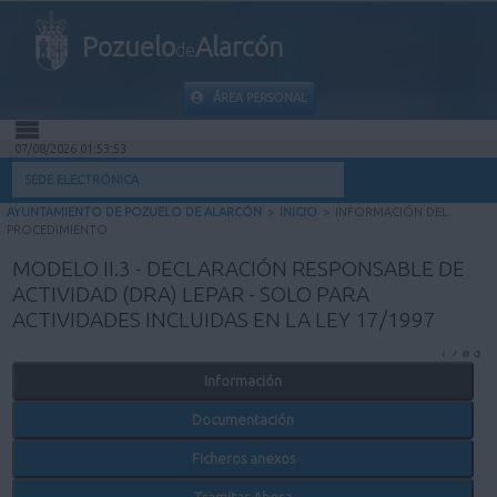
Pozuelo
Alarcón
de
ÁREA PERSONAL
07/08/2026 01:53:54
INICIO
SEDE ELECTRÓNICA
AYUNTAMIENTO DE POZUELO DE ALARCÓN
>
INICIO
>
INFORMACIÓN DEL
INFORMACIÓN PÚBLICA
PROCEDIMIENTO
MODELO II.3 - DECLARACIÓN RESPONSABLE DE
MI CARPETA
ACTIVIDAD (DRA) LEPAR - SOLO PARA
ACTIVIDADES INCLUIDAS EN LA LEY 17/1997
INFORMACIÓN MUNICIPAL
Información
AYUDA
Documentación
Ficheros anexos
Tramitar Ahora