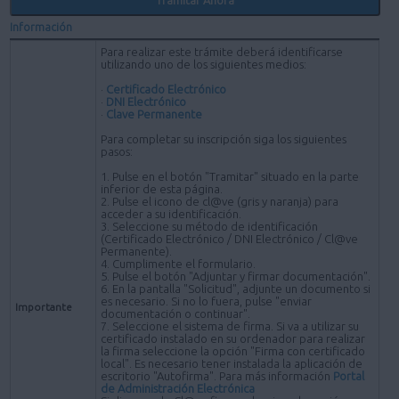
Información
Para realizar este trámite deberá identificarse
utilizando uno de los siguientes medios:
·
Certificado Electrónico
·
DNI Electrónico
·
Clave Permanente
Para completar su inscripción siga los siguientes
pasos:
1. Pulse en el botón "Tramitar" situado en la parte
inferior de esta página.
2. Pulse el icono de cl@ve (gris y naranja) para
acceder a su identificación.
3. Seleccione su método de identificación
(Certificado Electrónico / DNI Electrónico / Cl@ve
Permanente).
4. Cumplimente el formulario.
5. Pulse el botón "Adjuntar y firmar documentación".
6. En la pantalla "Solicitud", adjunte un documento si
es necesario. Si no lo fuera, pulse "enviar
Importante
documentación o continuar".
7. Seleccione el sistema de firma. Si va a utilizar su
certificado instalado en su ordenador para realizar
la firma seleccione la opción "Firma con certificado
local". Es necesario tener instalada la aplicación de
escritorio "Autofirma". Para más información
Portal
de Administración Electrónica