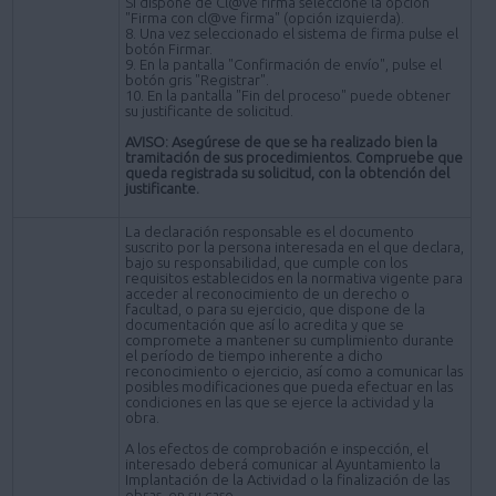
Si dispone de Cl@ve firma seleccione la opción
"Firma con cl@ve firma" (opción izquierda).
8. Una vez seleccionado el sistema de firma pulse el
botón Firmar.
9. En la pantalla "Confirmación de envío", pulse el
botón gris "Registrar".
10. En la pantalla "Fin del proceso" puede obtener
su justificante de solicitud.
AVISO: Asegúrese de que se ha realizado bien la
tramitación de sus procedimientos. Compruebe que
queda registrada su solicitud, con la obtención del
justificante.
La declaración responsable es el documento
suscrito por la persona interesada en el que declara,
bajo su responsabilidad, que cumple con los
requisitos establecidos en la normativa vigente para
acceder al reconocimiento de un derecho o
facultad, o para su ejercicio, que dispone de la
documentación que así lo acredita y que se
compromete a mantener su cumplimiento durante
el período de tiempo inherente a dicho
reconocimiento o ejercicio, así como a comunicar las
posibles modificaciones que pueda efectuar en las
condiciones en las que se ejerce la actividad y la
obra.
A los efectos de comprobación e inspección, el
interesado deberá comunicar al Ayuntamiento la
Implantación de la Actividad o la finalización de las
obras, en su caso.