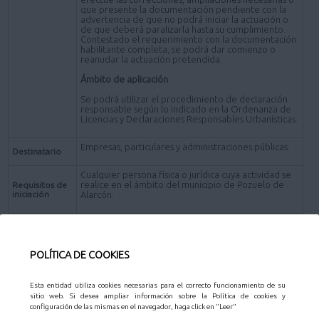
que presente la documentación pendiente con la
advertencia de que no podrá iniciar la actuación o
de que deberá paralizarla hasta su cumplimiento.
Contestado el requerimiento con la documentación
habilitante completa, se podrá dar comienzo o
reanudar la actuación pretendida.
Ámbito de aplicación
Se podrá utilizar el procedimiento de declaración
responsable según lo indicado en la Ordenanza de
Licencias y Declaraciones Responsables Urbanísticas.
Empresas, particulares y administraciones públicas.
Destinatario
Cualquier persona física o jurídica cuya actividad se
realice en el ámbito del municipio de Pozuelo de
Requisitos de
iniciación
Alarcón.
A lo largo del año en cualquier momento anterior al
Plazo de
inicio de la actividad.
presentación
POLÍTICA DE COOKIES
- En el Registro Electrónico del Ayuntamiento, así
como en los restantes Registros Electrónicos de
cualquiera de los sujetos a los que se refiere el
Esta entidad utiliza cookies necesarias para el correcto funcionamiento de su
artículo 2.1. de la Ley 39/2015 de 1 de octubre del
sitio web. Si desea ampliar información sobre la Política de cookies y
Procedimiento Administrativo Común de las
configuración de las mismas en el navegador, haga click en "Leer"
Administraciones Públicas.