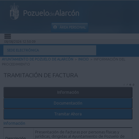
Pozuelo
Alarcón
de
ÁREA PERSONAL
08/08/2026 12:50:09
INICIO
SEDE ELECTRÓNICA
AYUNTAMIENTO DE POZUELO DE ALARCÓN
>
INICIO
>
INFORMACIÓN DEL
INFORMACIÓN PÚBLICA
PROCEDIMIENTO
TRAMITACIÓN DE FACTURA
MI CARPETA
Información
INFORMACIÓN MUNICIPAL
Documentación
AYUDA
Tramitar Ahora
Información
Presentación de facturas por personas físicas y
jurídicas, dirigidas al Ayuntamiento de Pozuelo de
Descripción