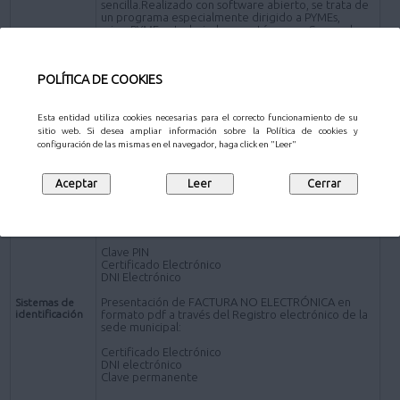
sencilla.Realizado con software abierto, se trata de
un programa especialmente dirigido a PYMEs,
microPYMEs y trabajadores autónomos. Se puede
descargar en www.face.gob.es)
*Presentación de FACTURA en formato pdf por los
POLÍTICA DE COOKIES
siguientes canales distintos de la plataforma FACe:
Presencial- Personas físicas:
Oficinas de Atención al Ciudadano
.
Esta entidad utiliza cookies necesarias para el correcto funcionamiento de su
sitio web. Si desea ampliar información sobre la Política de cookies y
Online - Sujetos obligados a relacionarse
configuración de las mismas en el navegador, haga click en "Leer"
electrónicamente con la Administración
Registro electrónico de la sede electrónica del
Ayuntamiento de Pozuelo de Alarcón (a través de la
Solicitud de carácter General
).
Presentación de FACTURA ELECTRÓNICA:
Clave PIN
Certificado Electrónico
DNI Electrónico
Presentación de FACTURA NO ELECTRÓNICA en
Sistemas de
identificación
formato pdf a través del Registro electrónico de la
sede municipal:
Certificado Electrónico
DNI electrónico
Clave permanente