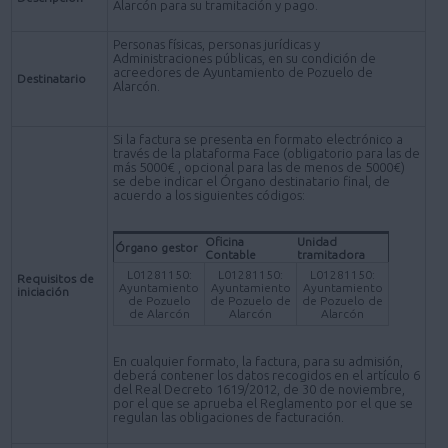
Alarcón para su tramitación y pago.
Personas físicas, personas jurídicas y
Administraciones públicas, en su condición de
acreedores de Ayuntamiento de Pozuelo de
Destinatario
Alarcón.
Si la factura se presenta en formato electrónico a
través de la plataforma Face (obligatorio para las de
más 5000€ , opcional para las de menos de 5000€)
se debe indicar el Órgano destinatario final, de
acuerdo a los siguientes códigos:
Oficina
Unidad
Órgano gestor
Contable
tramitadora
L01281150:
L01281150:
L01281150:
Requisitos de
Ayuntamiento
Ayuntamiento
Ayuntamiento
iniciación
de Pozuelo
de Pozuelo de
de Pozuelo de
de Alarcón
Alarcón
Alarcón
En cualquier formato, la factura, para su admisión,
deberá contener los datos recogidos en el artículo 6
del Real Decreto 1619/2012, de 30 de noviembre,
por el que se aprueba el Reglamento por el que se
regulan las obligaciones de facturación.