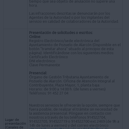
tiempo que sea objeto de anulación no supere una
hora.
Las infracciones descritas se denunciarán por los
Agentes de la Autoridad o por los Vigilantes del
servicio en calidad de colaboradores de la Autoridad.
Presentación de solicitudes o escritos:
Online:
Registro Electrónico/sede electrónica del
Ayuntamiento de Pozuelo de Alarcón (Disponible en el
botón "tramitar ahora" situado al principio de esta
página). Identificándose con los siguientes medios:
Certificado Electrónico
DNI electrónico
Clave Permanente
Presencial:
Órgano de Gestión Tributaria Ayuntamiento de
Pozuelo de Alarcón. Oficina de Atención Integral al
Contribuyente, Plaza Mayor, 1, planta baja.
Horario: de 9:00 a 14:00 h. (de lunes a viernes)
Teléfonos: 91 452 27 04
Nuestros servicios le ofrecerán la opción, siempre que
fuera posible, de realizar el trámite sin necesidad de
la asistencia presencial. Póngase en contacto con
nosotros a través de los teléfonos 914522704,
Lugar de
914522705, 914522719 o 914522700 ext.2469 (de 9h a
presentación
14h de lunes a viernes) y del correo electrónico
(Canales de