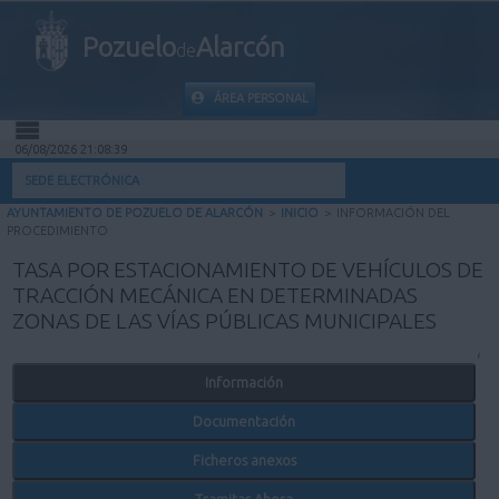
Pozuelo
Alarcón
de
ÁREA PERSONAL
06/08/2026 21:08:40
INICIO
SEDE ELECTRÓNICA
AYUNTAMIENTO DE POZUELO DE ALARCÓN
>
INICIO
>
INFORMACIÓN DEL
INFORMACIÓN PÚBLICA
PROCEDIMIENTO
TASA POR ESTACIONAMIENTO DE VEHÍCULOS DE
MI CARPETA
TRACCIÓN MECÁNICA EN DETERMINADAS
ZONAS DE LAS VÍAS PÚBLICAS MUNICIPALES
INFORMACIÓN MUNICIPAL
Información
AYUDA
Documentación
Ficheros anexos
Tramitar Ahora