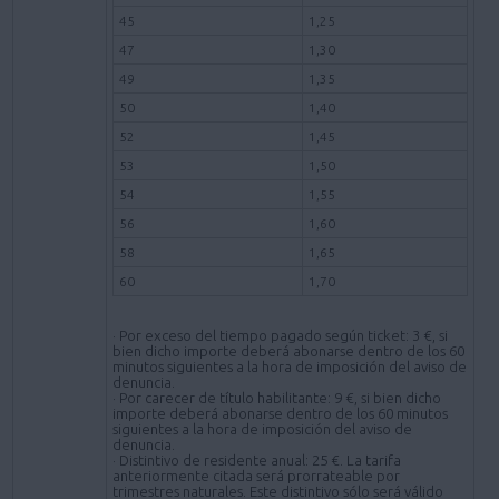
45
1,25
47
1,30
49
1,35
50
1,40
52
1,45
53
1,50
54
1,55
56
1,60
58
1,65
60
1,70
· Por exceso del tiempo pagado según ticket: 3 €, si
bien dicho importe deberá abonarse dentro de los 60
minutos siguientes a la hora de imposición del aviso de
denuncia.
· Por carecer de título habilitante: 9 €, si bien dicho
importe deberá abonarse dentro de los 60 minutos
siguientes a la hora de imposición del aviso de
denuncia.
· Distintivo de residente anual: 25 €. La tarifa
anteriormente citada será prorrateable por
trimestres naturales. Este distintivo sólo será válido