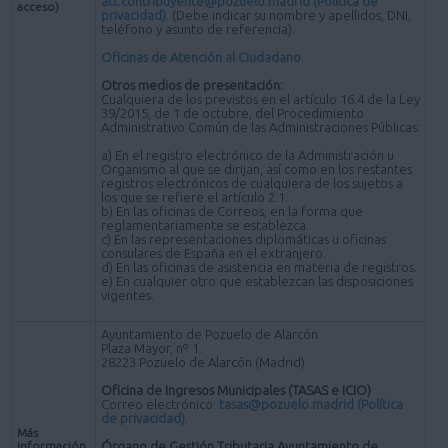
att.contribuyente@pozuelo.madrid
(Política de
acceso)
privacidad)
. (Debe indicar su nombre y apellidos, DNI,
teléfono y asunto de referencia).
Oficinas de Atención al Ciudadano
.
Otros medios de presentación:
Cualquiera de los previstos en el artículo 16.4 de la Ley
39/2015, de 1 de octubre, del Procedimiento
Administrativo Común de las Administraciones Públicas:
a) En el registro electrónico de la Administración u
Organismo al que se dirijan, así como en los restantes
registros electrónicos de cualquiera de los sujetos a
los que se refiere el artículo 2.1.
b) En las oficinas de Correos, en la forma que
reglamentariamente se establezca.
c) En las representaciones diplomáticas u oficinas
consulares de España en el extranjero.
d) En las oficinas de asistencia en materia de registros.
e) En cualquier otro que establezcan las disposiciones
vigentes.
Ayuntamiento de Pozuelo de Alarcón
Plaza Mayor, nº 1.
28223 Pozuelo de Alarcón (Madrid)
Oficina de Ingresos Municipales (TASAS e ICIO)
Correo electrónico:
tasas@pozuelo.madrid
(Política
de privacidad)
.
Más
información
Órgano de Gestión Tributaria Ayuntamiento de