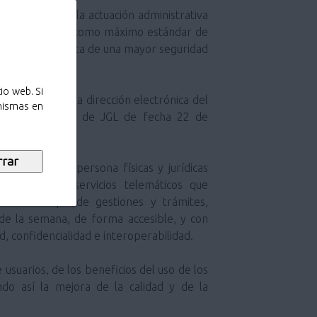
ción electrónica como máximo estándar de
s; y como garantista de una mayor seguridad
io web. Si
 mismas en
es (por Acuerdo de JGL de fecha 22 de
del cual, las persona físicas y jurídicas
s diferentes servicios telemáticos que
ar todo tipo de gestiones y trámites,
s de la semana, de forma accesible, y con
d, confidencialidad e interoperabilidad.
ando así la mejora de la calidad y de la