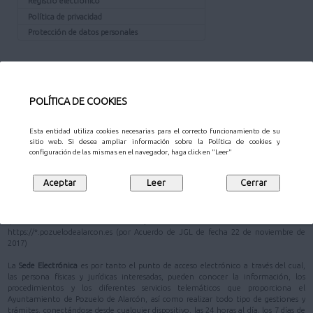
Registro electrónico
Política de privacidad
Protección de datos personales
¿QUÉ ES LA SEDE?
La
Sede Electrónica
del Ayuntamiento de Pozuelo de Alarcón está definida en su
POLÍTICA DE COOKIES
Reglamento de Administración Electrónica
como
"la dirección electrónica de
referencia, cuya titularidad corresponde al Ayuntamiento de Pozuelo de Alarcón"
.
Esta entidad utiliza cookies necesarias para el correcto funcionamiento de su
En la Ley 40/2015, de 1 de octubre, de Régimen Jurídico del Sector Público, se
sitio web. Si desea ampliar información sobre la Política de cookies y
configuración de las mismas en el navegador, haga click en "Leer"
prioriza la actuación administrativa automatizada (artículo 41) y se apuesta
decididamente por la administración electrónica como máximo estándar de
eficacia y eficiencia en el uso racional y adecuado de los recursos públicos; y como
garantista de una mayor seguridad jurídica de los administrados (artículo 3)
De acuerdo con el artículo 38 de la Ley 40/2015, de 1 de octubre, se ha establecido
que la dirección electrónica del Ayuntamiento de Pozuelo de Alarcón sea
https://*.pozuelodealarcon.es (por Acuerdo de JGL de fecha 22 de noviembre de
2017)
La
Sede Electrónica
es por tanto el punto de acceso electrónico a través del cual,
las persona físicas y jurídicas interesadas, pueden conocer la información, los
procedimientos y los diferentes servicios telemáticos que proporciona el
Ayuntamiento de Pozuelo de Alarcón, así como realizar todo tipo de gestiones y
trámites, conectándose desde cualquier dispositivo, las 24 horas al día, los 7 días de