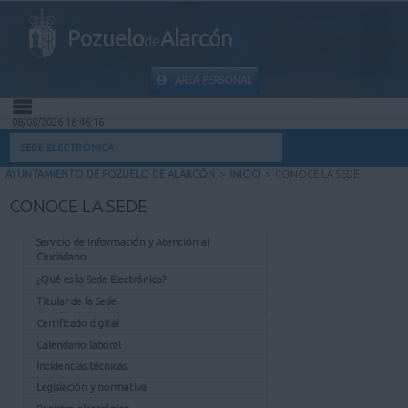
Pozuelo
Alarcón
de
ÁREA PERSONAL
08/08/2026 16:46:16
INICIO
SEDE ELECTRÓNICA
AYUNTAMIENTO DE POZUELO DE ALARCÓN
>
INICIO
>
CONOCE LA SEDE
INFORMACIÓN PÚBLICA
CONOCE LA SEDE
MI CARPETA
Servicio de Información y Atención al
Ciudadano
INFORMACIÓN MUNICIPAL
¿Qué es la Sede Electrónica?
Titular de la Sede
AYUDA
Certificado digital
Calendario laboral
Incidencias técnicas
Legislación y normativa