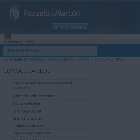
Pozuelo
Alarcón
de
ÁREA PERSONAL
07/08/2026 02:08:41
INICIO
SEDE ELECTRÓNICA
AYUNTAMIENTO DE POZUELO DE ALARCÓN
>
INICIO
>
CONOCE LA SEDE
INFORMACIÓN PÚBLICA
CONOCE LA SEDE
MI CARPETA
Servicio de Información y Atención al
Ciudadano
INFORMACIÓN MUNICIPAL
¿Qué es la Sede Electrónica?
Titular de la Sede
AYUDA
Certificado digital
Calendario laboral
Incidencias técnicas
Legislación y normativa