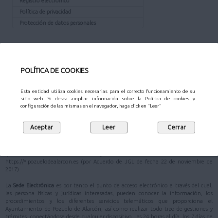
Registro electrónico
Política de privacidad
Protección de datos personales
¿QUÉ ES LA SEDE?
La
Sede Electrónica
del Ayuntamiento de Pozuelo de Alarcón está definida en su
POLÍTICA DE COOKIES
Reglamento de Administración Electrónica
como
"la dirección electrónica de
referencia, cuya titularidad corresponde al Ayuntamiento de Pozuelo de Alarcón"
.
Esta entidad utiliza cookies necesarias para el correcto funcionamiento de su
En la Ley 40/2015, de 1 de octubre, de Régimen Jurídico del Sector Público, se
sitio web. Si desea ampliar información sobre la Política de cookies y
configuración de las mismas en el navegador, haga click en "Leer"
prioriza la actuación administrativa automatizada (artículo 41) y se apuesta
decididamente por la administración electrónica como máximo estándar de
eficacia y eficiencia en el uso racional y adecuado de los recursos públicos; y como
garantista de una mayor seguridad jurídica de los administrados (artículo 3)
De acuerdo con el artículo 38 de la Ley 40/2015, de 1 de octubre, se ha establecido
que la dirección electrónica del Ayuntamiento de Pozuelo de Alarcón sea
https://*.pozuelodealarcon.es (por Acuerdo de JGL de fecha 22 de noviembre de
2017)
La
Sede Electrónica
es por tanto el punto de acceso electrónico a través del cual,
las persona físicas y jurídicas interesadas, pueden conocer la información, los
procedimientos y los diferentes servicios telemáticos que proporciona el
Ayuntamiento de Pozuelo de Alarcón, así como realizar todo tipo de gestiones y
trámites, conectándose desde cualquier dispositivo, las 24 horas al día, los 7 días de