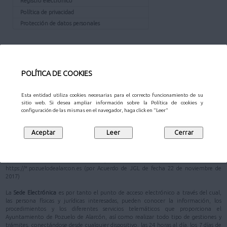
Registro electrónico
Política de privacidad
Protección de datos personales
¿QUÉ ES LA SEDE?
La
Sede Electrónica
del Ayuntamiento de Pozuelo de Alarcón está definida en su
POLÍTICA DE COOKIES
Reglamento de Administración Electrónica
como
"la dirección electrónica de
referencia, cuya titularidad corresponde al Ayuntamiento de Pozuelo de Alarcón"
.
Esta entidad utiliza cookies necesarias para el correcto funcionamiento de su
En la Ley 40/2015, de 1 de octubre, de Régimen Jurídico del Sector Público, se
sitio web. Si desea ampliar información sobre la Política de cookies y
configuración de las mismas en el navegador, haga click en "Leer"
prioriza la actuación administrativa automatizada (artículo 41) y se apuesta
decididamente por la administración electrónica como máximo estándar de
eficacia y eficiencia en el uso racional y adecuado de los recursos públicos; y como
garantista de una mayor seguridad jurídica de los administrados (artículo 3)
De acuerdo con el artículo 38 de la Ley 40/2015, de 1 de octubre, se ha establecido
que la dirección electrónica del Ayuntamiento de Pozuelo de Alarcón sea
https://*.pozuelodealarcon.es (por Acuerdo de JGL de fecha 22 de noviembre de
2017)
La
Sede Electrónica
es por tanto el punto de acceso electrónico a través del cual,
las persona físicas y jurídicas interesadas, pueden conocer la información, los
procedimientos y los diferentes servicios telemáticos que proporciona el
Ayuntamiento de Pozuelo de Alarcón, así como realizar todo tipo de gestiones y
trámites, conectándose desde cualquier dispositivo, las 24 horas al día, los 7 días de