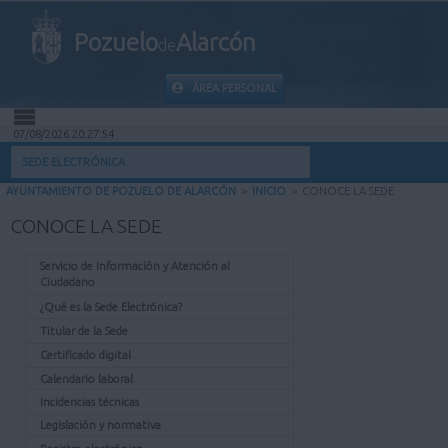
Pozuelo
Alarcón
de
ÁREA PERSONAL
07/08/2026 20:27:54
INICIO
SEDE ELECTRÓNICA
AYUNTAMIENTO DE POZUELO DE ALARCÓN
>
INICIO
>
CONOCE LA SEDE
INFORMACIÓN PÚBLICA
CONOCE LA SEDE
MI CARPETA
Servicio de Información y Atención al
Ciudadano
INFORMACIÓN MUNICIPAL
¿Qué es la Sede Electrónica?
Titular de la Sede
AYUDA
Certificado digital
Calendario laboral
Incidencias técnicas
Legislación y normativa