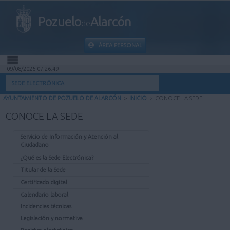
Pozuelo
Alarcón
de
ÁREA PERSONAL
09/08/2026 07:26:49
INICIO
SEDE ELECTRÓNICA
AYUNTAMIENTO DE POZUELO DE ALARCÓN
>
INICIO
>
CONOCE LA SEDE
INFORMACIÓN PÚBLICA
CONOCE LA SEDE
MI CARPETA
Servicio de Información y Atención al
Ciudadano
INFORMACIÓN MUNICIPAL
¿Qué es la Sede Electrónica?
Titular de la Sede
AYUDA
Certificado digital
Calendario laboral
Incidencias técnicas
Legislación y normativa