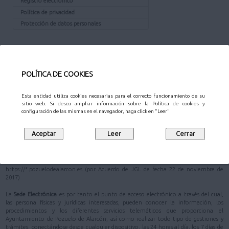
Registro electrónico
Política de privacidad
Protección de datos personales
¿QUÉ ES LA SEDE?
La
Sede Electrónica
del Ayuntamiento de Pozuelo de Alarcón está definida en su
POLÍTICA DE COOKIES
Reglamento de Administración Electrónica
como
"la dirección electrónica de
referencia, cuya titularidad corresponde al Ayuntamiento de Pozuelo de Alarcón"
.
Esta entidad utiliza cookies necesarias para el correcto funcionamiento de su
En la Ley 40/2015, de 1 de octubre, de Régimen Jurídico del Sector Público, se
sitio web. Si desea ampliar información sobre la Política de cookies y
configuración de las mismas en el navegador, haga click en "Leer"
prioriza la actuación administrativa automatizada (artículo 41) y se apuesta
decididamente por la administración electrónica como máximo estándar de
eficacia y eficiencia en el uso racional y adecuado de los recursos públicos; y como
garantista de una mayor seguridad jurídica de los administrados (artículo 3)
De acuerdo con el artículo 38 de la Ley 40/2015, de 1 de octubre, se ha establecido
que la dirección electrónica del Ayuntamiento de Pozuelo de Alarcón sea
https://*.pozuelodealarcon.es (por Acuerdo de JGL de fecha 22 de noviembre de
2017)
La
Sede Electrónica
es por tanto el punto de acceso electrónico a través del cual,
las persona físicas y jurídicas interesadas, pueden conocer la información, los
procedimientos y los diferentes servicios telemáticos que proporciona el
Ayuntamiento de Pozuelo de Alarcón, así como realizar todo tipo de gestiones y
trámites, conectándose desde cualquier dispositivo, las 24 horas al día, los 7 días de