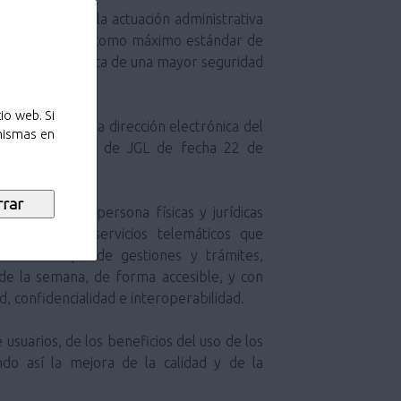
ción electrónica como máximo estándar de
s; y como garantista de una mayor seguridad
io web. Si
 mismas en
es (por Acuerdo de JGL de fecha 22 de
del cual, las persona físicas y jurídicas
s diferentes servicios telemáticos que
ar todo tipo de gestiones y trámites,
s de la semana, de forma accesible, y con
d, confidencialidad e interoperabilidad.
ando así la mejora de la calidad y de la