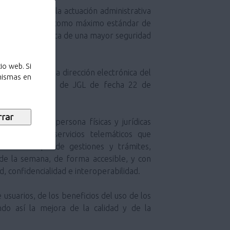
ción electrónica como máximo estándar de
s; y como garantista de una mayor seguridad
io web. Si
 mismas en
es (por Acuerdo de JGL de fecha 22 de
del cual, las persona físicas y jurídicas
s diferentes servicios telemáticos que
ar todo tipo de gestiones y trámites,
s de la semana, de forma accesible, y con
d, confidencialidad e interoperabilidad.
ando así la mejora de la calidad y de la