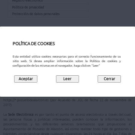
Registro electrónico
Política de privacidad
Protección de datos personales
¿QUÉ ES LA SEDE?
La
Sede Electrónica
del Ayuntamiento de Pozuelo de Alarcón está definida en su
POLÍTICA DE COOKIES
Reglamento de Administración Electrónica
como
"la dirección electrónica de
referencia, cuya titularidad corresponde al Ayuntamiento de Pozuelo de Alarcón"
.
Esta entidad utiliza cookies necesarias para el correcto funcionamiento de su
En la Ley 40/2015, de 1 de octubre, de Régimen Jurídico del Sector Público, se
sitio web. Si desea ampliar información sobre la Política de cookies y
configuración de las mismas en el navegador, haga click en "Leer"
prioriza la actuación administrativa automatizada (artículo 41) y se apuesta
decididamente por la administración electrónica como máximo estándar de
eficacia y eficiencia en el uso racional y adecuado de los recursos públicos; y como
garantista de una mayor seguridad jurídica de los administrados (artículo 3)
De acuerdo con el artículo 38 de la Ley 40/2015, de 1 de octubre, se ha establecido
que la dirección electrónica del Ayuntamiento de Pozuelo de Alarcón sea
https://*.pozuelodealarcon.es (por Acuerdo de JGL de fecha 22 de noviembre de
2017)
La
Sede Electrónica
es por tanto el punto de acceso electrónico a través del cual,
las persona físicas y jurídicas interesadas, pueden conocer la información, los
procedimientos y los diferentes servicios telemáticos que proporciona el
Ayuntamiento de Pozuelo de Alarcón, así como realizar todo tipo de gestiones y
trámites, conectándose desde cualquier dispositivo, las 24 horas al día, los 7 días de