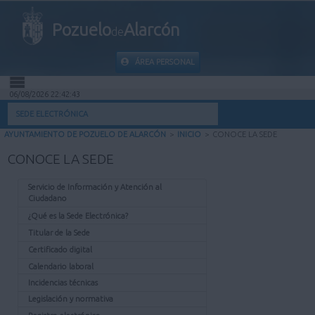
Pozuelo
Alarcón
de
ÁREA PERSONAL
06/08/2026 22:42:43
INICIO
SEDE ELECTRÓNICA
AYUNTAMIENTO DE POZUELO DE ALARCÓN
>
INICIO
>
CONOCE LA SEDE
INFORMACIÓN PÚBLICA
CONOCE LA SEDE
MI CARPETA
Servicio de Información y Atención al
Ciudadano
INFORMACIÓN MUNICIPAL
¿Qué es la Sede Electrónica?
Titular de la Sede
AYUDA
Certificado digital
Calendario laboral
Incidencias técnicas
Legislación y normativa