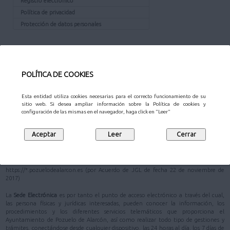
Registro electrónico
Política de privacidad
Protección de datos personales
¿QUÉ ES LA SEDE?
La
Sede Electrónica
del Ayuntamiento de Pozuelo de Alarcón está definida en su
POLÍTICA DE COOKIES
Reglamento de Administración Electrónica
como
"la dirección electrónica de
referencia, cuya titularidad corresponde al Ayuntamiento de Pozuelo de Alarcón"
.
Esta entidad utiliza cookies necesarias para el correcto funcionamiento de su
En la Ley 40/2015, de 1 de octubre, de Régimen Jurídico del Sector Público, se
sitio web. Si desea ampliar información sobre la Política de cookies y
configuración de las mismas en el navegador, haga click en "Leer"
prioriza la actuación administrativa automatizada (artículo 41) y se apuesta
decididamente por la administración electrónica como máximo estándar de
eficacia y eficiencia en el uso racional y adecuado de los recursos públicos; y como
garantista de una mayor seguridad jurídica de los administrados (artículo 3)
De acuerdo con el artículo 38 de la Ley 40/2015, de 1 de octubre, se ha establecido
que la dirección electrónica del Ayuntamiento de Pozuelo de Alarcón sea
https://*.pozuelodealarcon.es (por Acuerdo de JGL de fecha 22 de noviembre de
2017)
La
Sede Electrónica
es por tanto el punto de acceso electrónico a través del cual,
las persona físicas y jurídicas interesadas, pueden conocer la información, los
procedimientos y los diferentes servicios telemáticos que proporciona el
Ayuntamiento de Pozuelo de Alarcón, así como realizar todo tipo de gestiones y
trámites, conectándose desde cualquier dispositivo, las 24 horas al día, los 7 días de