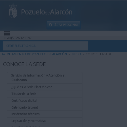
Pozuelo
Alarcón
de
ÁREA PERSONAL
06/08/2026 12:06:48
INICIO
SEDE ELECTRÓNICA
AYUNTAMIENTO DE POZUELO DE ALARCÓN
>
INICIO
>
CONOCE LA SEDE
INFORMACIÓN PÚBLICA
CONOCE LA SEDE
MI CARPETA
Servicio de Información y Atención al
Ciudadano
INFORMACIÓN MUNICIPAL
¿Qué es la Sede Electrónica?
Titular de la Sede
AYUDA
Certificado digital
Calendario laboral
Incidencias técnicas
Legislación y normativa