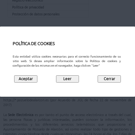
Registro electrónico
Política de privacidad
Protección de datos personales
¿QUÉ ES LA SEDE?
La
Sede Electrónica
del Ayuntamiento de Pozuelo de Alarcón está definida en su
POLÍTICA DE COOKIES
Reglamento de Administración Electrónica
como
"la dirección electrónica de
referencia, cuya titularidad corresponde al Ayuntamiento de Pozuelo de Alarcón"
.
Esta entidad utiliza cookies necesarias para el correcto funcionamiento de su
En la Ley 40/2015, de 1 de octubre, de Régimen Jurídico del Sector Público, se
sitio web. Si desea ampliar información sobre la Política de cookies y
configuración de las mismas en el navegador, haga click en "Leer"
prioriza la actuación administrativa automatizada (artículo 41) y se apuesta
decididamente por la administración electrónica como máximo estándar de
eficacia y eficiencia en el uso racional y adecuado de los recursos públicos; y como
garantista de una mayor seguridad jurídica de los administrados (artículo 3)
De acuerdo con el artículo 38 de la Ley 40/2015, de 1 de octubre, se ha establecido
que la dirección electrónica del Ayuntamiento de Pozuelo de Alarcón sea
https://*.pozuelodealarcon.es (por Acuerdo de JGL de fecha 22 de noviembre de
2017)
La
Sede Electrónica
es por tanto el punto de acceso electrónico a través del cual,
las persona físicas y jurídicas interesadas, pueden conocer la información, los
procedimientos y los diferentes servicios telemáticos que proporciona el
Ayuntamiento de Pozuelo de Alarcón, así como realizar todo tipo de gestiones y
trámites, conectándose desde cualquier dispositivo, las 24 horas al día, los 7 días de