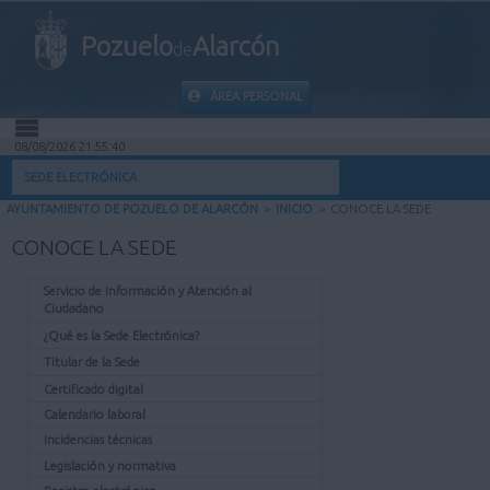
Pozuelo
Alarcón
de
ÁREA PERSONAL
08/08/2026 21:55:40
INICIO
SEDE ELECTRÓNICA
AYUNTAMIENTO DE POZUELO DE ALARCÓN
>
INICIO
>
CONOCE LA SEDE
INFORMACIÓN PÚBLICA
CONOCE LA SEDE
MI CARPETA
Servicio de Información y Atención al
Ciudadano
INFORMACIÓN MUNICIPAL
¿Qué es la Sede Electrónica?
Titular de la Sede
AYUDA
Certificado digital
Calendario laboral
Incidencias técnicas
Legislación y normativa