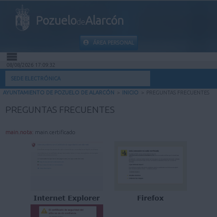
Pozuelo
Alarcón
de
ÁREA PERSONAL
08/08/2026 17:09:33
INICIO
SEDE ELECTRÓNICA
AYUNTAMIENTO DE POZUELO DE ALARCÓN
>
INICIO
>
PREGUNTAS FRECUENTES
INFORMACIÓN PÚBLICA
PREGUNTAS FRECUENTES
MI CARPETA
main.nota:
main.certificado
INFORMACIÓN MUNICIPAL
AYUDA