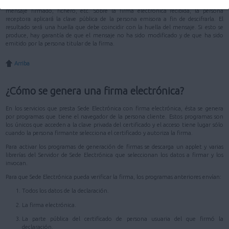
duro de un ordenador. La clave pública, en cambio, se distribuye junto con el
mensaje firmado, fichero, etc. Sobre la firma electrónica recibida, la persona
receptora aplicará la clave pública de la persona emisora a fin de descifrarla. El
resultado será una huella que debe coincidir con la huella del mensaje. Si esto se
produce, hay garantía de que el mensaje no ha sido modificado y de que ha sido
emitido por la persona titular de la firma.
Arriba
¿Cómo se genera una firma electrónica?
En los servicios que presta Sede Electrónica con firma electrónica, ésta se genera
por programas que tiene el navegador de la persona cliente. Estos programas son
los únicos que acceden a la clave privada del certificado y el acceso tiene lugar sólo
cuando la persona firmante selecciona el certificado y autoriza la firma.
Para activar los programas de generación de firmas se descarga un applet y varias
librerías del Servidor de Sede Electrónica que seleccionan los datos a firmar y los
invocan.
Para que Sede Electrónica pueda verificar la firma, los programas anteriores envían:
Todos los datos de la declaración.
La firma electrónica.
La parte pública del certificado de persona usuaria del que firmó la
declaración.