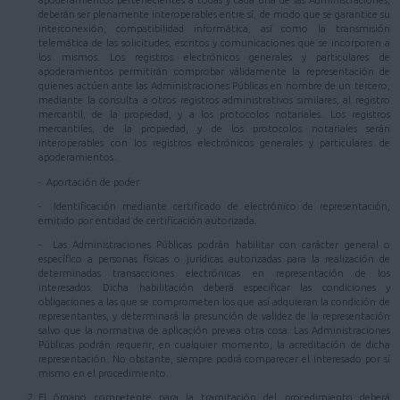
apoderamientos pertenecientes a todas y cada una de las Administraciones,
deberán ser plenamente interoperables entre sí, de modo que se garantice su
interconexión, compatibilidad informática, así como la transmisión
telemática de las solicitudes, escritos y comunicaciones que se incorporen a
los mismos. Los registros electrónicos generales y particulares de
apoderamientos permitirán comprobar válidamente la representación de
quienes actúen ante las Administraciones Públicas en nombre de un tercero,
mediante la consulta a otros registros administrativos similares, al registro
mercantil, de la propiedad, y a los protocolos notariales. Los registros
mercantiles, de la propiedad, y de los protocolos notariales serán
interoperables con los registros electrónicos generales y particulares de
apoderamientos.
- Aportación de poder
- Identificación mediante certificado de electrónico de representación,
emitido por entidad de certificación autorizada.
- Las Administraciones Públicas podrán habilitar con carácter general o
específico a personas físicas o jurídicas autorizadas para la realización de
determinadas transacciones electrónicas en representación de los
interesados. Dicha habilitación deberá especificar las condiciones y
obligaciones a las que se comprometen los que así adquieran la condición de
representantes, y determinará la presunción de validez de la representación
salvo que la normativa de aplicación prevea otra cosa. Las Administraciones
Públicas podrán requerir, en cualquier momento, la acreditación de dicha
representación. No obstante, siempre podrá comparecer el interesado por sí
mismo en el procedimiento.
El órgano competente para la tramitación del procedimiento deberá