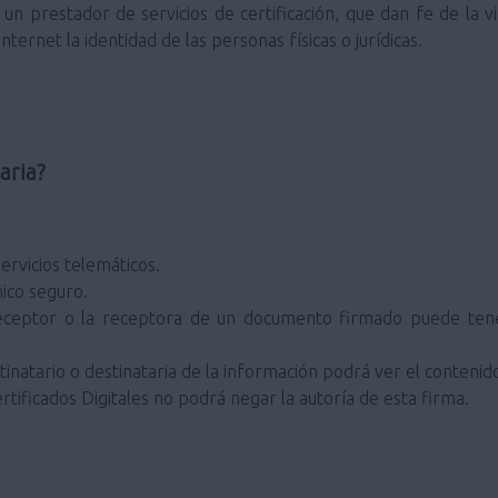
un prestador de servicios de certificación, que dan fe de la v
ternet la identidad de las personas físicas o jurídicas.
aria?
ervicios telemáticos.
ico seguro.
eceptor o la receptora de un documento firmado puede tener
inatario o destinataria de la información podrá ver el contenid
rtificados Digitales no podrá negar la autoría de esta firma.