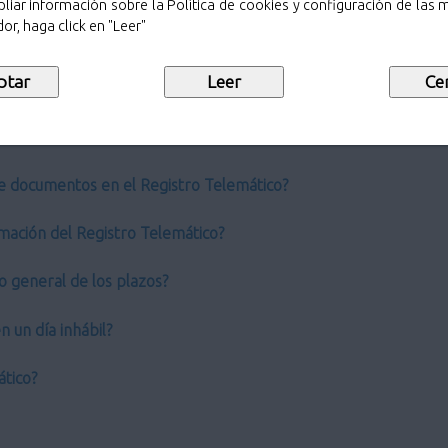
liar información sobre la Política de cookies y configuración de las
or, haga click en "Leer"
ro General?
 de los Registros administrativos tradicionales?
co?
e documentos en el Registro Telemático?
mación del Registro Telemático?
o general de los plazos?
 un día inhábil?
ático?