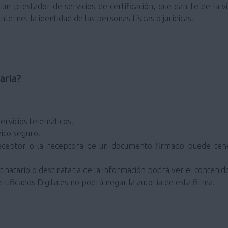
un prestador de servicios de certificación, que dan fe de la v
ternet la identidad de las personas físicas o jurídicas.
aria?
ervicios telemáticos.
ico seguro.
eceptor o la receptora de un documento firmado puede tener
inatario o destinataria de la información podrá ver el contenid
rtificados Digitales no podrá negar la autoría de esta firma.