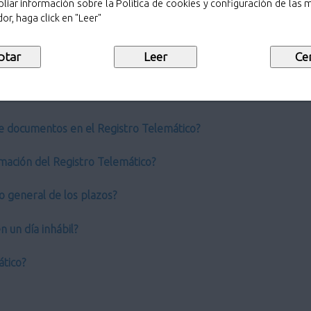
liar información sobre la Política de cookies y configuración de las
or, haga click en "Leer"
ro General?
 de los Registros administrativos tradicionales?
co?
e documentos en el Registro Telemático?
mación del Registro Telemático?
o general de los plazos?
 un día inhábil?
ático?