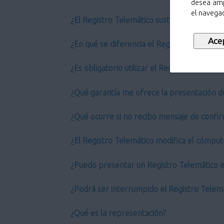
desea amp
el navegad
¿El Registro Telemático sustituye al Regist
¿En qué se diferencia el Registro Telemático
¿Es obligatorio utilizar el Registro Telemáti
¿Qué garantía me ofrece la presentación d
¿Qué ocurre si no recibo mensaje de confir
¿El Registro Telemático modifica el cómput
¿Puedo presentar un Registro Telemático en
¿Podrá ser interrumpido el Registro Telem
¿Qué es la representación?