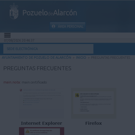
Pozuelo
Alarcón
de
ÁREA PERSONAL
07/08/2026 20:46:38
INICIO
SEDE ELECTRÓNICA
AYUNTAMIENTO DE POZUELO DE ALARCÓN
>
INICIO
>
PREGUNTAS FRECUENTES
INFORMACIÓN PÚBLICA
PREGUNTAS FRECUENTES
MI CARPETA
main.nota:
main.certificado
INFORMACIÓN MUNICIPAL
AYUDA