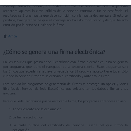
duro de un ordenador. La clave pública, en cambio, se distribuye junto con el
mensaje firmado, fichero, etc. Sobre la firma electrónica recibida, la persona
receptora aplicará la clave pública de la persona emisora a fin de descifrarla. El
resultado será una huella que debe coincidir con la huella del mensaje. Si esto se
produce, hay garantía de que el mensaje no ha sido modificado y de que ha sido
emitido por la persona titular de la firma.
Arriba
¿Cómo se genera una firma electrónica?
En los servicios que presta Sede Electrónica con firma electrónica, ésta se genera
por programas que tiene el navegador de la persona cliente. Estos programas son
los únicos que acceden a la clave privada del certificado y el acceso tiene lugar sólo
cuando la persona firmante selecciona el certificado y autoriza la firma.
Para activar los programas de generación de firmas se descarga un applet y varias
librerías del Servidor de Sede Electrónica que seleccionan los datos a firmar y los
invocan.
Para que Sede Electrónica pueda verificar la firma, los programas anteriores envían:
Todos los datos de la declaración.
La firma electrónica.
La parte pública del certificado de persona usuaria del que firmó la
declaración.