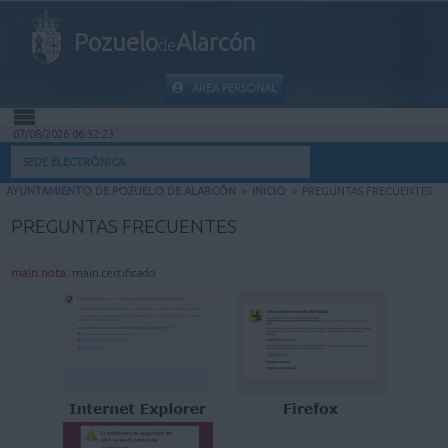
Pozuelo
Alarcón
de
ÁREA PERSONAL
07/08/2026 06:32:24
INICIO
SEDE ELECTRÓNICA
AYUNTAMIENTO DE POZUELO DE ALARCÓN
>
INICIO
>
PREGUNTAS FRECUENTES
INFORMACIÓN PÚBLICA
PREGUNTAS FRECUENTES
MI CARPETA
main.nota:
main.certificado
INFORMACIÓN MUNICIPAL
AYUDA