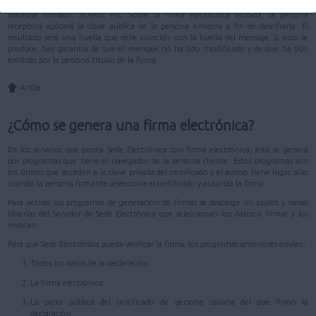
duro de un ordenador. La clave pública, en cambio, se distribuye junto con el
mensaje firmado, fichero, etc. Sobre la firma electrónica recibida, la persona
receptora aplicará la clave pública de la persona emisora a fin de descifrarla. El
resultado será una huella que debe coincidir con la huella del mensaje. Si esto se
produce, hay garantía de que el mensaje no ha sido modificado y de que ha sido
emitido por la persona titular de la firma.
Arriba
¿Cómo se genera una firma electrónica?
En los servicios que presta Sede Electrónica con firma electrónica, ésta se genera
por programas que tiene el navegador de la persona cliente. Estos programas son
los únicos que acceden a la clave privada del certificado y el acceso tiene lugar sólo
cuando la persona firmante selecciona el certificado y autoriza la firma.
Para activar los programas de generación de firmas se descarga un applet y varias
librerías del Servidor de Sede Electrónica que seleccionan los datos a firmar y los
invocan.
Para que Sede Electrónica pueda verificar la firma, los programas anteriores envían:
Todos los datos de la declaración.
La firma electrónica.
La parte pública del certificado de persona usuaria del que firmó la
declaración.