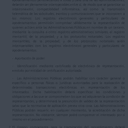
apoderamientos pertenecientes a todas y cada una de las Administraciones,
deberán ser plenamente interoperables entre sí, de modo que se garantice su
interconexión, compatibilidad informática, así como la transmisión
telemática de las solicitudes, escritos y comunicaciones que se incorporen a
los mismos. Los registros electrónicos generales y particulares de
apoderamientos permitirán comprobar válidamente la representación de
quienes actúen ante las Administraciones Públicas en nombre de un tercero,
mediante la consulta a otros registros administrativos similares, al registro
mercantil, de la propiedad, y a los protocolos notariales. Los registros
mercantiles, de la propiedad, y de los protocolos notariales serán
interoperables con los registros electrónicos generales y particulares de
apoderamientos.
- Aportación de poder
- Identificación mediante certificado de electrónico de representación,
emitido por entidad de certificación autorizada.
- Las Administraciones Públicas podrán habilitar con carácter general o
específico a personas físicas o jurídicas autorizadas para la realización de
determinadas transacciones electrónicas en representación de los
interesados. Dicha habilitación deberá especificar las condiciones y
obligaciones a las que se comprometen los que así adquieran la condición de
representantes, y determinará la presunción de validez de la representación
salvo que la normativa de aplicación prevea otra cosa. Las Administraciones
Públicas podrán requerir, en cualquier momento, la acreditación de dicha
representación. No obstante, siempre podrá comparecer el interesado por sí
mismo en el procedimiento.
El órgano competente para la tramitación del procedimiento deberá