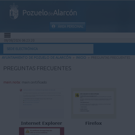
Pozuelo
Alarcón
de
ÁREA PERSONAL
08/08/2026 06:23:21
INICIO
SEDE ELECTRÓNICA
AYUNTAMIENTO DE POZUELO DE ALARCÓN
>
INICIO
>
PREGUNTAS FRECUENTES
INFORMACIÓN PÚBLICA
PREGUNTAS FRECUENTES
MI CARPETA
main.nota:
main.certificado
INFORMACIÓN MUNICIPAL
AYUDA