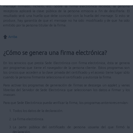
duro de un ordenador. La clave pública, en cambio, se distribuye junto con el
mensaje firmado, fichero, etc. Sobre la firma electrónica recibida, la persona
receptora aplicará la clave pública de la persona emisora a fin de descifrarla. El
resultado será una huella que debe coincidir con la huella del mensaje. Si esto se
produce, hay garantía de que el mensaje no ha sido modificado y de que ha sido
emitido por la persona titular de la firma.
Arriba
¿Cómo se genera una firma electrónica?
En los servicios que presta Sede Electrónica con firma electrónica, ésta se genera
por programas que tiene el navegador de la persona cliente. Estos programas son
los únicos que acceden a la clave privada del certificado y el acceso tiene lugar sólo
cuando la persona firmante selecciona el certificado y autoriza la firma.
Para activar los programas de generación de firmas se descarga un applet y varias
librerías del Servidor de Sede Electrónica que seleccionan los datos a firmar y los
invocan.
Para que Sede Electrónica pueda verificar la firma, los programas anteriores envían:
Todos los datos de la declaración.
La firma electrónica.
La parte pública del certificado de persona usuaria del que firmó la
declaración.