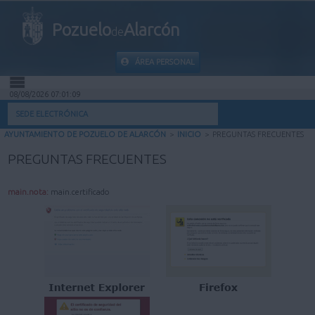
Pozuelo
Alarcón
de
ÁREA PERSONAL
08/08/2026 07:01:10
INICIO
SEDE ELECTRÓNICA
AYUNTAMIENTO DE POZUELO DE ALARCÓN
>
INICIO
>
PREGUNTAS FRECUENTES
INFORMACIÓN PÚBLICA
PREGUNTAS FRECUENTES
MI CARPETA
main.nota:
main.certificado
INFORMACIÓN MUNICIPAL
AYUDA