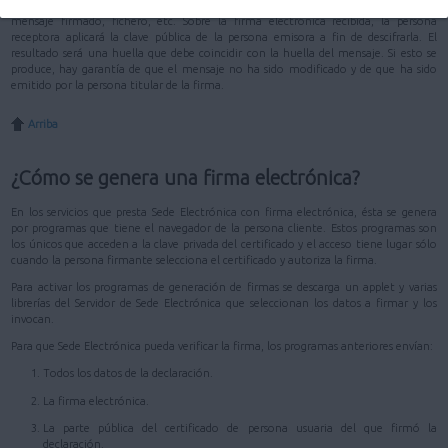
duro de un ordenador. La clave pública, en cambio, se distribuye junto con el
mensaje firmado, fichero, etc. Sobre la firma electrónica recibida, la persona
receptora aplicará la clave pública de la persona emisora a fin de descifrarla. El
resultado será una huella que debe coincidir con la huella del mensaje. Si esto se
produce, hay garantía de que el mensaje no ha sido modificado y de que ha sido
emitido por la persona titular de la firma.
Arriba
¿Cómo se genera una firma electrónica?
En los servicios que presta Sede Electrónica con firma electrónica, ésta se genera
por programas que tiene el navegador de la persona cliente. Estos programas son
los únicos que acceden a la clave privada del certificado y el acceso tiene lugar sólo
cuando la persona firmante selecciona el certificado y autoriza la firma.
Para activar los programas de generación de firmas se descarga un applet y varias
librerías del Servidor de Sede Electrónica que seleccionan los datos a firmar y los
invocan.
Para que Sede Electrónica pueda verificar la firma, los programas anteriores envían:
Todos los datos de la declaración.
La firma electrónica.
La parte pública del certificado de persona usuaria del que firmó la
declaración.