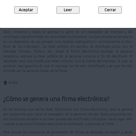
Para poder utilizar la firma electrónica es necesario haber obtenido previamente
un certificado digital. El funcionamiento de la firma electrónica se basa en un par
de números (la clave privada y la clave pública) con una relación matemática entre
ellos.
Estos números o claves se generan a partir de un navegador de Internet y del
certificado digital emitido por la entidad certificadora. La clave privada se almacena
en un dispositivo de uso privado: una tarjeta criptográfica o normalmente el disco
duro de un ordenador. La clave pública, en cambio, se distribuye junto con el
mensaje firmado, fichero, etc. Sobre la firma electrónica recibida, la persona
receptora aplicará la clave pública de la persona emisora a fin de descifrarla. El
resultado será una huella que debe coincidir con la huella del mensaje. Si esto se
produce, hay garantía de que el mensaje no ha sido modificado y de que ha sido
emitido por la persona titular de la firma.
Arriba
¿Cómo se genera una firma electrónica?
En los servicios que presta Sede Electrónica con firma electrónica, ésta se genera
por programas que tiene el navegador de la persona cliente. Estos programas son
los únicos que acceden a la clave privada del certificado y el acceso tiene lugar sólo
cuando la persona firmante selecciona el certificado y autoriza la firma.
Para activar los programas de generación de firmas se descarga un applet y varias