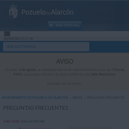
Pozuelo
Alarcón
de
ÁREA PERSONAL
06/08/2026 01:21:47
INICIO
SEDE ELECTRÓNICA
INFORMACIÓN PÚBLICA
AVISO
El jueves,
6 de agosto
, se realizarán labores de mantenimiento entre las
7:30 y las
MI CARPETA
9:00 h
, que pueden afectar a la disponibilidad de esta
Sede Electrónica
.
Disculpen las molestias.
INFORMACIÓN MUNICIPAL
AYUNTAMIENTO DE POZUELO DE ALARCÓN
>
INICIO
>
PREGUNTAS FRECUENTES
AYUDA
PREGUNTAS FRECUENTES
main.nota:
main.certificado