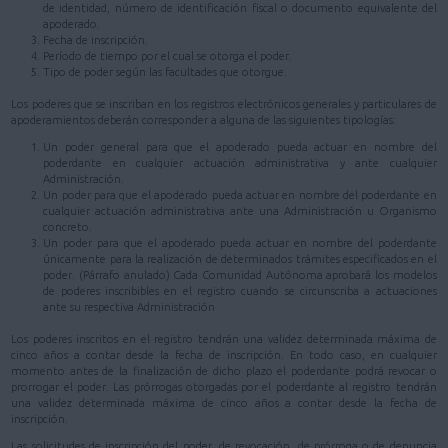
de identidad, número de identificación fiscal o documento equivalente del
apoderado.
Fecha de inscripción.
Período de tiempo por el cual se otorga el poder.
Tipo de poder según las facultades que otorgue.
Los poderes que se inscriban en los registros electrónicos generales y particulares de
apoderamientos deberán corresponder a alguna de las siguientes tipologías:
Un poder general para que el apoderado pueda actuar en nombre del
poderdante en cualquier actuación administrativa y ante cualquier
Administración.
Un poder para que el apoderado pueda actuar en nombre del poderdante en
cualquier actuación administrativa ante una Administración u Organismo
concreto.
Un poder para que el apoderado pueda actuar en nombre del poderdante
únicamente para la realización de determinados trámites especificados en el
poder. (Párrafo anulado) Cada Comunidad Autónoma aprobará los modelos
de poderes inscribibles en el registro cuando se circunscriba a actuaciones
ante su respectiva Administración
Los poderes inscritos en el registro tendrán una validez determinada máxima de
cinco años a contar desde la fecha de inscripción. En todo caso, en cualquier
momento antes de la finalización de dicho plazo el poderdante podrá revocar o
prorrogar el poder. Las prórrogas otorgadas por el poderdante al registro tendrán
una validez determinada máxima de cinco años a contar desde la fecha de
inscripción.
Las solicitudes de inscripción del poder, de revocación, de prórroga o de denuncia