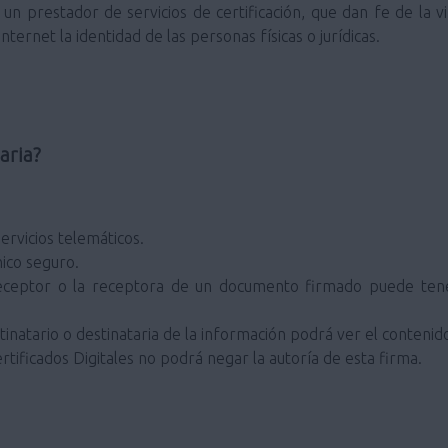
un prestador de servicios de certificación, que dan fe de la v
ternet la identidad de las personas físicas o jurídicas.
aria?
ervicios telemáticos.
ico seguro.
eceptor o la receptora de un documento firmado puede tener
inatario o destinataria de la información podrá ver el contenid
rtificados Digitales no podrá negar la autoría de esta firma.