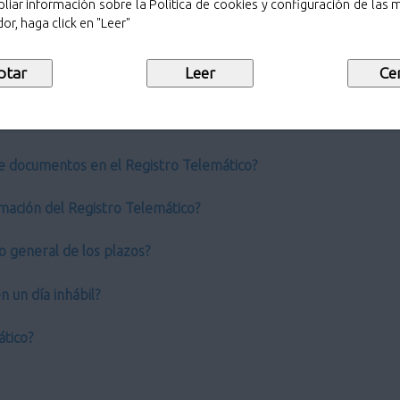
liar información sobre la Política de cookies y configuración de las
or, haga click en "Leer"
ro General?
 de los Registros administrativos tradicionales?
co?
e documentos en el Registro Telemático?
mación del Registro Telemático?
o general de los plazos?
 un día inhábil?
ático?