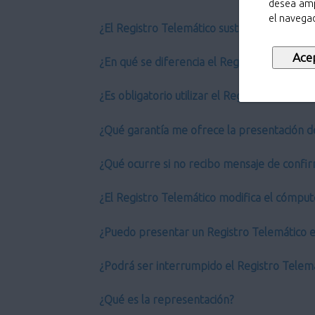
desea amp
el navegad
¿El Registro Telemático sustituye al Regist
¿En qué se diferencia el Registro Telemático
¿Es obligatorio utilizar el Registro Telemáti
¿Qué garantía me ofrece la presentación d
¿Qué ocurre si no recibo mensaje de confir
¿El Registro Telemático modifica el cómput
¿Puedo presentar un Registro Telemático en
¿Podrá ser interrumpido el Registro Telem
¿Qué es la representación?