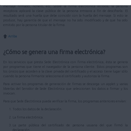
duro de un ordenador. La clave pública, en cambio, se distribuye junto con el
mensaje firmado, fichero, etc. Sobre la firma electrónica recibida, la persona
receptora aplicará la clave pública de la persona emisora a fin de descifrarla. El
resultado será una huella que debe coincidir con la huella del mensaje. Si esto se
produce, hay garantía de que el mensaje no ha sido modificado y de que ha sido
emitido por la persona titular de la firma.
Arriba
¿Cómo se genera una firma electrónica?
En los servicios que presta Sede Electrónica con firma electrónica, ésta se genera
por programas que tiene el navegador de la persona cliente. Estos programas son
los únicos que acceden a la clave privada del certificado y el acceso tiene lugar sólo
cuando la persona firmante selecciona el certificado y autoriza la firma.
Para activar los programas de generación de firmas se descarga un applet y varias
librerías del Servidor de Sede Electrónica que seleccionan los datos a firmar y los
invocan.
Para que Sede Electrónica pueda verificar la firma, los programas anteriores envían:
Todos los datos de la declaración.
La firma electrónica.
La parte pública del certificado de persona usuaria del que firmó la
declaración.