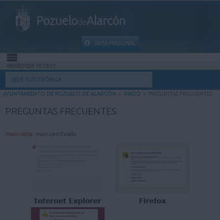
Pozuelo
Alarcón
de
ÁREA PERSONAL
09/08/2026 10:59:22
INICIO
SEDE ELECTRÓNICA
AYUNTAMIENTO DE POZUELO DE ALARCÓN
>
INICIO
>
PREGUNTAS FRECUENTES
INFORMACIÓN PÚBLICA
PREGUNTAS FRECUENTES
MI CARPETA
main.nota:
main.certificado
INFORMACIÓN MUNICIPAL
AYUDA